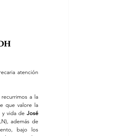
IDH 
ecaria atención 
ecurrimos a la 
 que valore la 
 y vida de 
José 
LN), además de 
ento, bajo los 