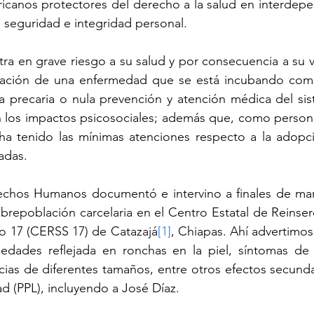
icanos protectores del derecho a la salud en interdepe
a seguridad e integridad personal.
ra en grave riesgo a su salud y por consecuencia a su vi
gación de una enfermedad que se está incubando com
a precaria o nula prevención y atención médica del sist
 los impactos psicosociales; además que, como persona
ha tenido las mínimas atenciones respecto a la adopc
adas.
chos Humanos documentó e intervino a finales de mar
obrepoblación carcelaria en el Centro Estatal de Reinserc
 17 (CERSS 17) de Catazajá
[1]
, Chiapas. Ahí advertimos
edades reflejada en ronchas en la piel, síntomas de f
ias de diferentes tamaños, entre otros efectos secunda
ad (PPL), incluyendo a José Díaz.