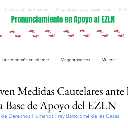
La hora de las mujeres
Megaproyectos y resistencias
Milit
Pronunciamiento en Apoyo al EZLN
Una montaña en altamar
Megaproyectos
Mujeres
Militarización y violencias
Espejos
Arte en resistencia
en Medidas Cautelares ante 
 Base de Apoyo del EZLN
Plan Integral Morelos
Capítulo Europa
Mujeres resistien
 de Derechos Humanos Fray Bartolomé de las Casas