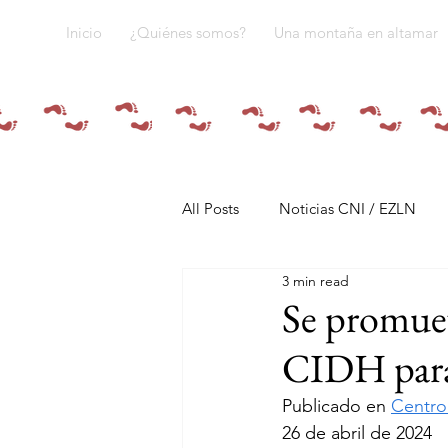
Inicio
¿Quiénes somos?
Una montaña en altamar
All Posts
Noticias CNI / EZLN
3 min read
Pandemia y pueblos indígenas
Se promuev
CIDH para
Resistencias
Tren Maya
Publicado en 
Centro
26 de abril de 2024