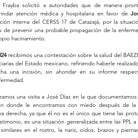
l Frayba solicitó a autoridades que de manera pront
rindar atención médica y hospitalaria en favor de 
Jo
ación interna del CERSS 17 de Catazajá, por la situaci
s de prevenir una probable propagación de la enferme
opio hacinamiento.
024
 recibimos una contestación sobre la salud del BAEZ
iarias del Estado mexicano, refiriendo haberle realizad
cha una incisión, sin ahondar en su informe respect
nfermedad.
izamos una visita a José Díaz en la que documentamos s
, en donde le encontramos con miedo después de la i
rna derecha, ya que él no es el único que tiene las protu
timonio, es una situación generalizada entre las PPL a 
imilares en el rostro, la nariz, oídos, brazos y pierna