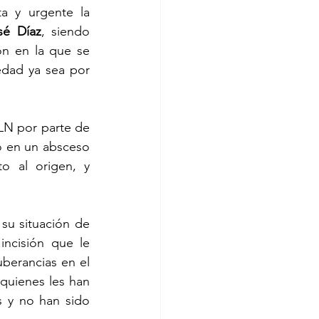
a y urgente la 
sé Díaz
, siendo 
ón en la que se 
dad ya sea por 
LN por parte de 
o en un absceso 
o al origen, y 
u situación de 
ncisión que le 
berancias en el 
quienes les han 
s y no han sido 