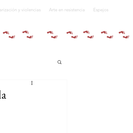
arización y violencias
Arte en resistencia
Espejos
Quiénes somos
la
do a la guerra