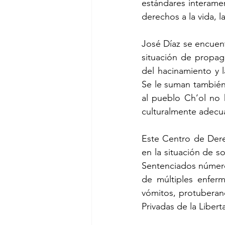
estándares interamer
derechos a la vida, l
José Díaz se encuent
situación de propa
del hacinamiento y l
Se le suman también
al pueblo Ch’ol no 
culturalmente adecu
Este Centro de Dere
en la situación de s
Sentenciados número
de múltiples enferm
vómitos, protuberanc
Privadas de la Libert