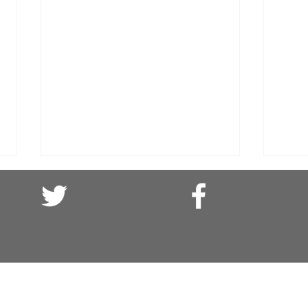
El olvido es asesino: (o cuando el
Solid
agua se bebía)
parte