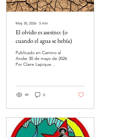
May 30, 2026
∙
5
min
El olvido es asesino: (o
cuando el agua se bebía)
Publicado en Camino al
Andar 30 de mayo de 2026
Por Claire Lapique
Explícanme este mundo,
por favor. Crecí con la idea
de que la razón es eterna,
que suplanta a Dios y que
todo irá mejor; que
49
0
nuestro conocimiento nos
salvará y que siempre
sabemos más que el día
anterior. Quizás nos han
mentido desde el
principio. ¿Alguna vez has
sentido el peso de la