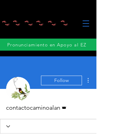
Pronunciamiento en Apoyo al EZ
More actions
Follow
Admin
contactocaminoalan