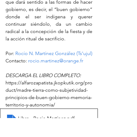
que dará sentido a las formas de hacer 
gobierno, es decir, el “buen gobierno” 
donde el ser indígena y querer 
continuar siéndolo, da un cambio 
radical a la concepción de la fiesta y de 
la acción ritual de sacrificio.
Por: 
Rocío N. Martínez González (Ts’ujul)
Contacto: 
rocio.martinez@orange.fr
DESCARGA EL LIBRO COMPLETO: 
https://alfarozapatista.jkopkutik.org/pro
duct/madre-tierra-como-subjetividad-
principios-de-buen-gobierno-memoria-
territorio-y-autonomia/
Libro - Rocío Martínez
.pdf
Download PDF • 2.21MB