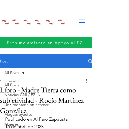
Pronunciamiento en Apoyo al EZ
Post
All Posts
1 min read
All Posts
Libro - Madre Tierra como
Noticias CNI / EZLN
subjetividad - Rocío Martínez
Una montaña en altamar
González
Megaproyectos
Publicado en Al Faro Zapatista
Mujeres
16 de abril de 2023