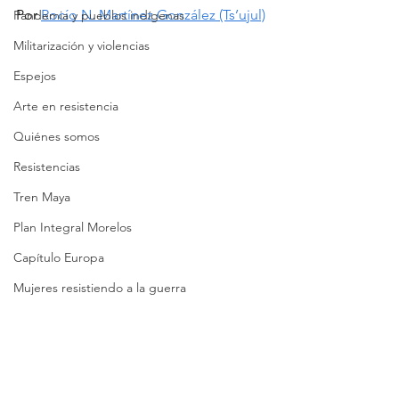
Por 
Rocío N. Martínez González (Ts’ujul)
Pandemia y pueblos indígenas
Militarización y violencias
Espejos
Arte en resistencia
Quiénes somos
Resistencias
Tren Maya
Plan Integral Morelos
Capítulo Europa
Mujeres resistiendo a la guerra