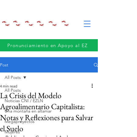
Pronunciamiento en Apoyo al EZ
Post
All Posts
4 min read
All Posts
La Crisis del Modelo
Noticias CNI / EZLN
Agroalimentario Capitalista:
Una montaña en altamar
Notas y Reflexiones para Salvar
Megaproyectos
el Suelo
Mujeres