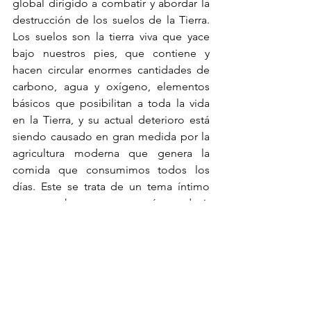
global dirigido a combatir y abordar la 
destrucción de los suelos de la Tierra. 
Los suelos son la tierra viva que yace 
bajo nuestros pies, que contiene y 
hacen circular enormes cantidades de 
carbono, agua y oxígeno, elementos 
básicos que posibilitan a toda la vida 
en la Tierra, y su actual deterioro está 
siendo causado en gran medida por la 
agricultura moderna que genera la 
comida que consumimos todos los 
días. Este se trata de un tema íntimo 
para muchos, me atrevería a decir 
todos: porque impacta no sólo al 
mundo en el que vivimos, sino la 
comida que consumimos, la salud de la 
que gozamos y la manera en la que 
experimentamos la vida. En estas notas 
hablaré sobre la situación actual de los 