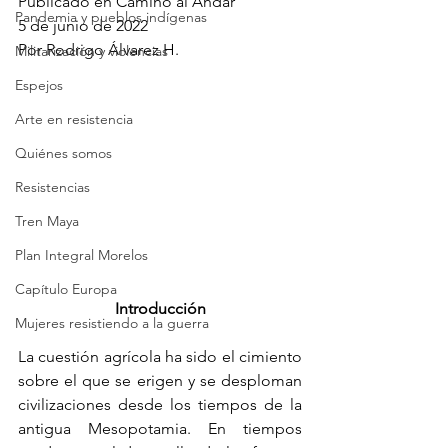
Publicado en Camino al Andar
Pandemia y pueblos indígenas
5 de junio de 2022
Por 
Rodrigo Álvarez H.
Militarización y violencias
Espejos
Arte en resistencia
Quiénes somos
Resistencias
Tren Maya
Plan Integral Morelos
Capítulo Europa
Introducción
Mujeres resistiendo a la guerra
La cuestión agrícola ha sido el cimiento 
sobre el que se erigen y se desploman 
civilizaciones desde los tiempos de la 
antigua Mesopotamia. En tiempos 