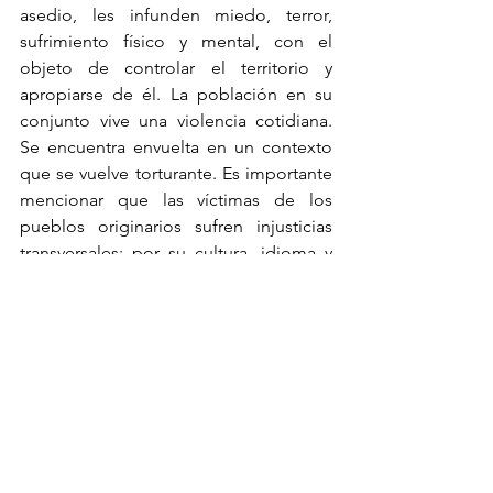
asedio, les infunden miedo, terror, 
sufrimiento físico y mental, con el 
objeto de controlar el territorio y 
apropiarse de él. La población en su 
conjunto vive una violencia cotidiana. 
Se encuentra envuelta en un contexto 
que se vuelve torturante. Es importante 
mencionar que las víctimas de los 
pueblos originarios sufren injusticias 
transversales: por su cultura, idioma y 
sexo. Además de la escasez de 
alimentos. El desplazamiento forzado, 
debido a las causas que lo generan, sus 
consecuencias y condiciones en que se 
encuentran las personas desplazadas, 
así como sus efectos físicos, 
psicológicos, comunitarios y los daños 
irreversibles por este acontecimiento 
traumático en el ámbito personal y 