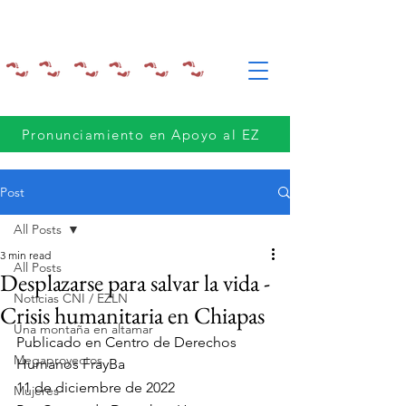
Pronunciamiento en Apoyo al EZ
Post
All Posts
3 min read
All Posts
Desplazarse para salvar la vida -
Noticias CNI / EZLN
Crisis humanitaria en Chiapas
Una montaña en altamar
Publicado en 
Centro de Derechos 
Megaproyectos
Humanos FrayBa
11 de diciembre de 2022
Mujeres