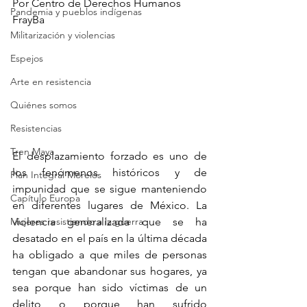
Por Centro de Derechos Humanos 
Pandemia y pueblos indígenas
FrayBa
Militarización y violencias
Espejos
Arte en resistencia
Quiénes somos
Resistencias
Tren Maya
El desplazamiento forzado es uno de 
los fenómenos históricos y de 
Plan Integral Morelos
impunidad que se sigue manteniendo 
Capítulo Europa
en diferentes lugares de México. La 
Mujeres resistiendo a la guerra
violencia generalizada que se ha 
desatado en el país en la última década 
ha obligado a que miles de personas 
tengan que abandonar sus hogares, ya 
sea porque han sido víctimas de un 
delito o porque han sufrido 