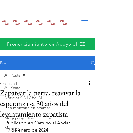
Pronunciamiento en Apoyo al EZ
Post
All Posts
4 min read
All Posts
Zapatear la tierra, reavivar la
Noticias CNI / EZLN
esperanza -a 30 años del
Una montaña en altamar
levantamiento zapatista-
Megaproyectos
Publicado en Camino al Andar
Mujeres
19 de enero de 2024