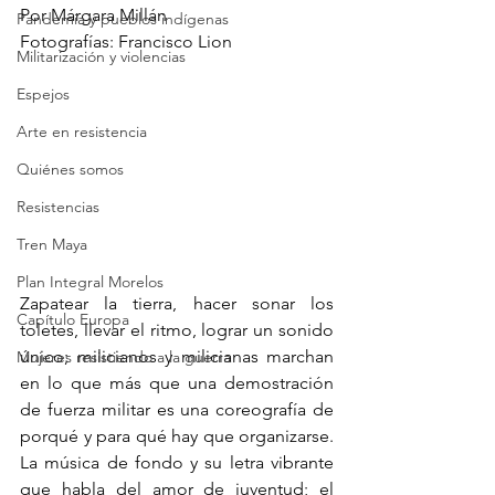
Por Márgara Millán
Pandemia y pueblos indígenas
Fotografías: Francisco Lion
Militarización y violencias
Espejos
Arte en resistencia
Quiénes somos
Resistencias
Tren Maya
Plan Integral Morelos
Zapatear la tierra, hacer sonar los 
Capítulo Europa
toletes,
llevar el ritmo, lograr un sonido 
único; milicianos y milicianas marchan 
Mujeres resistiendo a la guerra
en lo que más que una demostración 
de fuerza militar es una coreografía de 
porqué y para qué hay que organizarse. 
La música de fondo y su letra vibrante 
que habla del amor de juventud; el 