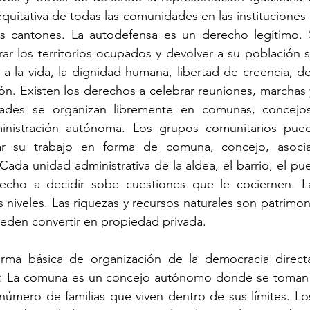
quitativa de todas las comunidades en las instituciones
s cantones. La autodefensa es un derecho legítimo. S
r los territorios ocupados y devolver a su población s
a la vida, la dignidad humana, libertad de creencia, de
n. Existen los derechos a celebrar reuniones, marchas y
des se organizan libremente en comunas, concejos, 
inistración autónoma. Los grupos comunitarios pued
zar su trabajo en forma de comuna, concejo, asociac
ada unidad administrativa de la aldea, el barrio, el pue
recho a decidir sobe cuestiones que le cociernen. L
 niveles. Las riquezas y recursos naturales son patrimon
eden convertir en propiedad privada.
rma básica de organización de la democracia directa
r. La comuna es un concejo autónomo donde se toman l
mero de familias que viven dentro de sus límites. Los