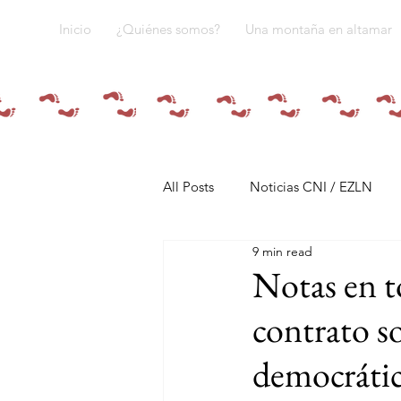
Inicio
¿Quiénes somos?
Una montaña en altamar
All Posts
Noticias CNI / EZLN
9 min read
Pandemia y pueblos indígenas
Notas en t
contrato s
Resistencias
Tren Maya
democrática