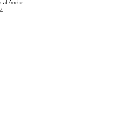
 al Andar
24