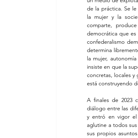
un medio de explotac
de la práctica. Se l
la mujer y la soci
comparte, produce 
democrática que es al
confederalismo demo
determina libremente
la mujer, autonomía 
insiste en que la sup
concretas, locales y
está construyendo d
A finales de 2023 c
diálogo entre las dif
y entró en vigor e
aglutine a todos su
sus propios asuntos