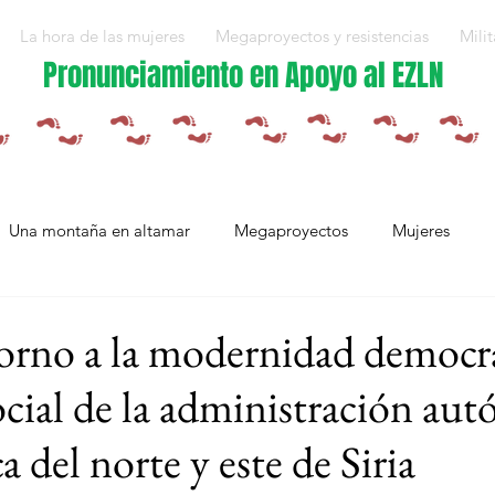
La hora de las mujeres
Megaproyectos y resistencias
Milit
Pronunciamiento en Apoyo al EZLN
Una montaña en altamar
Megaproyectos
Mujeres
Militarización y violencias
Espejos
Arte en resistencia
orno a la modernidad democrá
ocial de la administración au
Plan Integral Morelos
Capítulo Europa
Mujeres resistien
 del norte y este de Siria