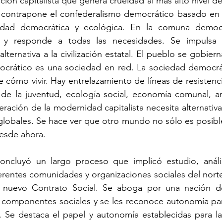
ión capitalista que genera crueldad al más alto nivel de 
e contrapone el confederalismo democrático basado en l
edad democrática y ecológica. En la comuna democrá
y responde a todas las necesidades. Se impulsa una
ternativa a la civilización estatal. El pueblo se gobiern
crático es una sociedad en red. La sociedad democrát
 cómo vivir. Hay entrelazamiento de líneas de resistencia
de la juventud, ecología social, economía comunal, art
eración de la modernidad capitalista necesita alternativas
 globales. Se hace ver que otro mundo no sólo es posible
esde ahora.
oncluyó un largo proceso que implicó estudio, análisi
erentes comunidades y organizaciones sociales del norte 
l nuevo 
Contrato Social. Se aboga por una nación d
s componentes sociales y se les reconoce autonomía par
. Se destaca el papel y autonomía establecidas para la