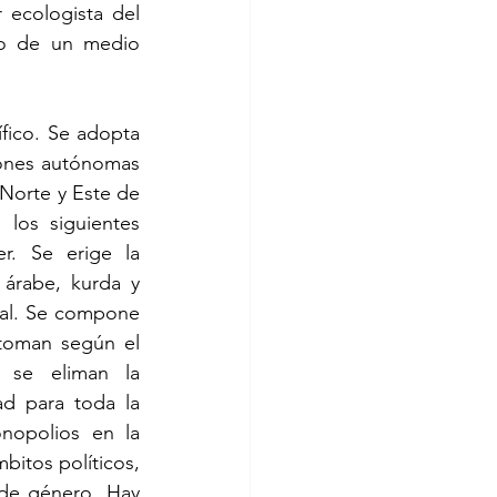
 ecologista del 
o de un medio 
fico. Se adopta 
iones autónomas 
Norte y Este de 
los siguientes 
r. Se erige la 
árabe, kurda y 
ial. Se compone 
toman según el 
 se eliman la 
d para toda la 
nopolios en la 
itos políticos, 
 de género. Hay 