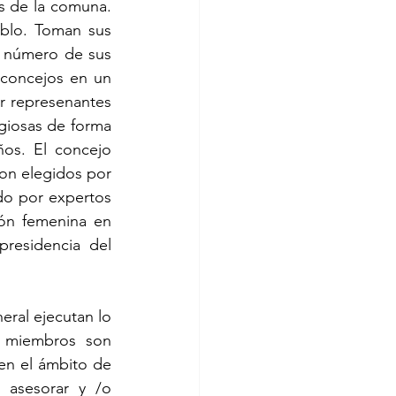
 de la comuna. 
blo. Toman sus 
l número de sus 
concejos en un 
r represenantes 
giosas de forma 
os. El concejo 
on elegidos por 
o por expertos 
ón femenina en 
residencia del 
eral ejecutan lo 
 miembros son 
en el ámbito de 
asesorar y /o 