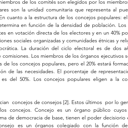
miembros de los comités son elegidos por los miembros
res son la unidad comunitaria que representa al pue
En cuanto a la estructura de los concejos populares: e
etermina en función de la densidad de población. Los 
es en votación directa de los electores y en un 40% po
ciones sociales organizadas y comunidades étnicas y reli
crática. La duración del ciclo electoral es de dos añ
e comisiones. Los miembros de los órganos ejecutivos s
s de los concejos populares, pero el 20% estará formad
ón de las necesidades. El porcentaje de representaci
 es del 50%. Los concejos populares eligen a la cop
cian
  concejos de consejos 
[2]
. Estos últimos  por lo gen
los concejos. Concejo es un órgano público cuyos
ema de democracia de base, tienen el poder decisiorio 
onsejo es un órganos colegiado con la función de 