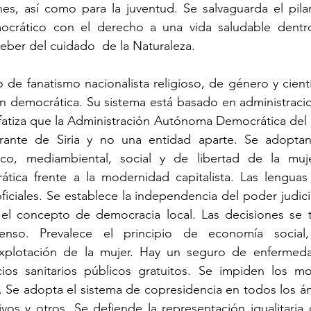
es, así como para la juventud. Se salvaguarda el pilar
ocrático con el derecho a una vida saludable dentr
eber del cuidado  de la Naturaleza.
 de fanatismo nacionalista religioso, de género y cientí
ión democrática. Su sistema está basado en administrac
fatiza que la Administración Autónoma Democrática del 
grante de Siria y no una entidad aparte. Se adoptan 
ico, mediambiental, social y de libertad de la muje
ica frente a la modernidad capitalista. Las lenguas 
oficiales. Se establece la independencia del poder judic
el concepto de democracia local. Las decisiones se 
senso. Prevalece el principio de economía social,
explotación de la mujer. Hay un seguro de enfermeda
ios sanitarios públicos gratuitos. Se impiden los mo
 Se adopta el sistema de copresidencia en todos los ámb
tivos y otros. Se defiende la representación igualitaria