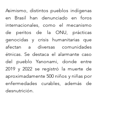
Asimismo, distintos pueblos indígenas 
en Brasil han denunciado en foros 
internacionales, como el mecanismo 
de peritos de la ONU, prácticas 
genocidas y crisis humanitarias que 
afectan a diversas comunidades 
étnicas. Se destaca el alarmante caso 
del pueblo Yanonami, donde entre 
2019 y 2022 se registró la muerte de 
aproximadamente 500 niños y niñas por 
enfermedades curables, además de 
desnutrición.
Además de Taira Xokleng, otros 
jóvenes que participaron en el ENEI 
presentaron denuncias y se 
manifestaron en contra de la violencia 
que enfrentan las comunidades 