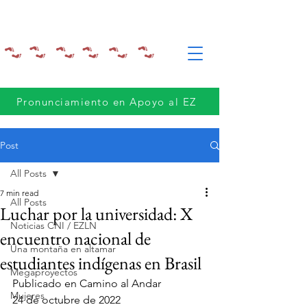
Pronunciamiento en Apoyo al EZ
Post
All Posts
7 min read
All Posts
Luchar por la universidad: X
Noticias CNI / EZLN
encuentro nacional de
Una montaña en altamar
estudiantes indígenas en Brasil
Megaproyectos
Publicado en Camino al Andar
Mujeres
24 de octubre de 2022