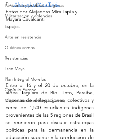
Por
 Alejandro Mira Tapia
Pandemia y pueblos indígenas
Fotos por Alejandro Mira Tapia y 
Militarización y violencias
Mayara Cavalcanti
Espejos
Arte en resistencia
Quiénes somos
Resistencias
Tren Maya
Plan Integral Morelos
Entre el 16 y el 20 de octubre, en la 
Capítulo Europa
aldea Jaguara de Rio Tinto, Paraíba, 
decenas de delegaciones, colectivos y 
Mujeres resistiendo a la guerra
cerca de 1,500 estudiantes indígenas 
provenientes de las 5 regiones de Brasil 
se reunieron para discutir estrategias 
políticas para la permanencia en la 
educación superior y la producción de 