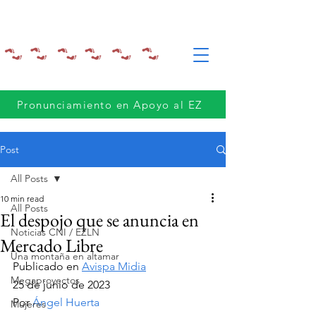
Pronunciamiento en Apoyo al EZ
Post
All Posts
10 min read
All Posts
El despojo que se anuncia en
Noticias CNI / EZLN
Mercado Libre
Una montaña en altamar
Publicado en 
Avispa Midia
Megaproyectos
25 de junio de 2023
Por 
Ángel Huerta
Mujeres