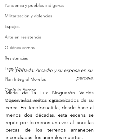
Pandemia y pueblos indígenas
Militarización y violencias
Espejos
Arte en resistencia
Quiénes somos
Resistencias
Tren Maya
En portada: Arcadio y su esposa en su 
parcela.
Plan Integral Morelos
Capítulo Europa
María de la Luz Noguerón Valdés 
observa los restos carbonizados de su 
Mujeres resistiendo a la guerra
cerca. En Tecolocuatitla, desde hace al 
menos dos décadas, esta escena se 
repite por lo menos una vez al  año: las 
cercas de los terrenos amanecen 
incendiadas, los animales muertos.