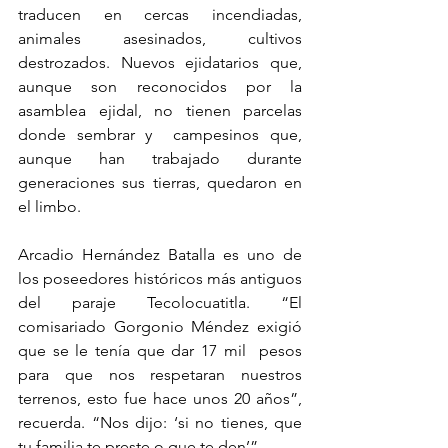
traducen en cercas incendiadas, 
animales asesinados, cultivos 
destrozados. Nuevos ejidatarios que, 
aunque son reconocidos por la 
asamblea ejidal, no tienen parcelas 
donde sembrar y  campesinos que, 
aunque han trabajado durante 
generaciones sus tierras, quedaron en 
el limbo.
Arcadio Hernández Batalla es uno de 
los poseedores históricos más antiguos 
del paraje Tecolocuatitla. “El 
comisariado Gorgonio Méndez exigió 
que se le tenía que dar 17 mil  pesos  
para que nos respetaran nuestros 
terrenos, esto fue hace unos 20 años”, 
recuerda. “Nos dijo: ‘si no tienes, que 
tu familia te preste o que te den’”.