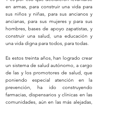
en armas, para construir una vida para 
sus niños y niñas, para sus ancianos y 
ancianas, para sus mujeres y para sus 
hombres, bases de apoyo zapatistas, y 
construir una salud, una educación y 
una vida digna para todos, para todas.
Es estos treinta años, han logrado crear 
un sistema de salud autónomo, a cargo 
de las y los promotores de salud, que 
poniendo especial atención en la 
prevención, ha ido construyendo 
farmacias, dispensarios y clínicas en las 
comunidades, aún en las más alejadas, 
y clínicas más grandes, que incluso 
permiten la hospitalización, a nivel 
regional, como pueden ser “La 
Guadalupana”, en Oventik o la “Clínica 