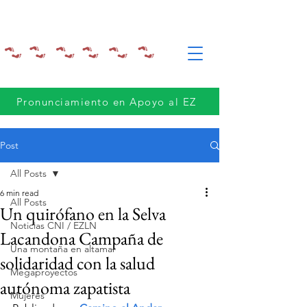
Pronunciamiento en Apoyo al EZ
Post
All Posts
6 min read
All Posts
Un quirófano en la Selva
Noticias CNI / EZLN
Lacandona Campaña de
Una montaña en altamar
solidaridad con la salud
Megaproyectos
autónoma zapatista
Mujeres