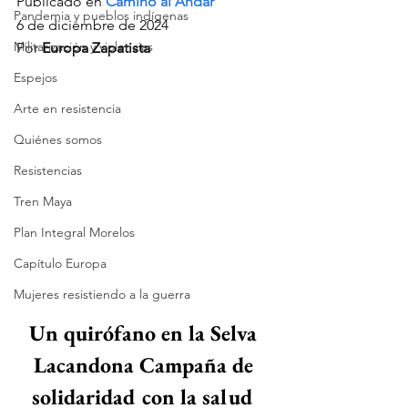
Publicado en 
Camino al Andar
Pandemia y pueblos indígenas
6 de diciembre de 2024
Militarización y violencias
Por 
Europa Zapatista 
Espejos
Arte en resistencia
Quiénes somos
Resistencias
Tren Maya
Plan Integral Morelos
Capítulo Europa
Mujeres resistiendo a la guerra
Un quirófano en la Selva 
Lacandona Campaña de 
solidaridad con la salud 