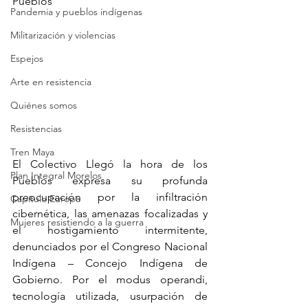
Pueblos
Pandemia y pueblos indígenas
Militarización y violencias
Espejos
Arte en resistencia
Quiénes somos
Resistencias
Tren Maya
El Colectivo Llegó la hora de los 
Plan Integral Morelos
Pueblos expresa su profunda 
preocupación por la infiltración 
Capítulo Europa
cibernética, las amenazas focalizadas y 
Mujeres resistiendo a la guerra
el hostigamiento intermitente, 
denunciados por el Congreso Nacional 
Indígena – Concejo Indígena de 
Gobierno. Por el modus operandi, 
tecnología utilizada, usurpación de 