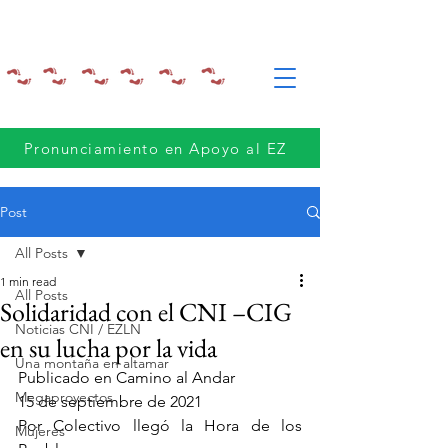
Pronunciamiento en Apoyo al EZ
Post
All Posts
1 min read
All Posts
Solidaridad con el CNI –CIG
Noticias CNI / EZLN
en su lucha por la vida
Una montaña en altamar
Publicado en Camino al Andar
Megaproyectos
15 de septiembre de 2021
Por Colectivo llegó la Hora de los 
Mujeres