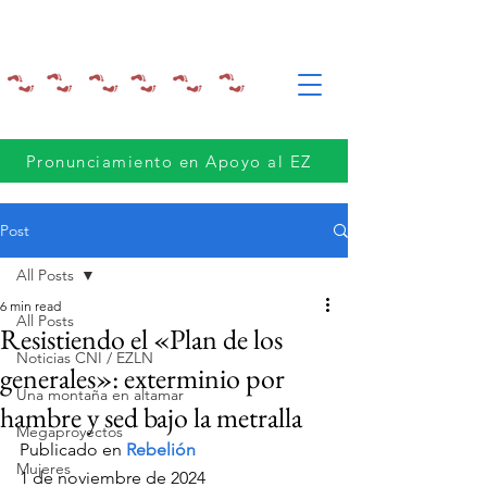
Pronunciamiento en Apoyo al EZ
Post
All Posts
6 min read
All Posts
Resistiendo el «Plan de los
Noticias CNI / EZLN
generales»: exterminio por
Una montaña en altamar
hambre y sed bajo la metralla
Megaproyectos
Publicado en 
Rebelión
Mujeres
1 de noviembre de 2024