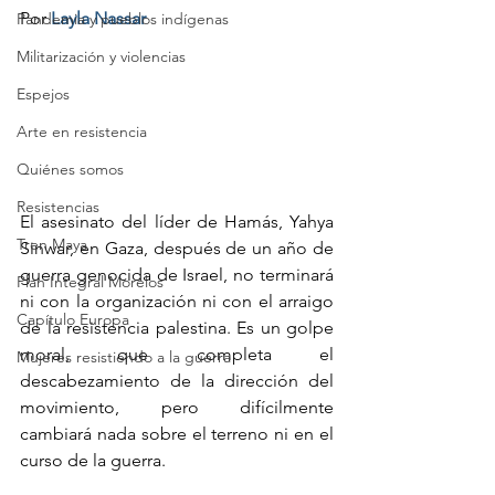
Por
Layla Nassar
Pandemia y pueblos indígenas
Militarización y violencias
Espejos
Arte en resistencia
Quiénes somos
Resistencias
El asesinato del líder de Hamás, Yahya 
Tren Maya
Sinwar, en Gaza, después de un año de 
guerra genocida de Israel, no terminará 
Plan Integral Morelos
ni con la organización ni con el arraigo 
Capítulo Europa
de la resistencia palestina. Es un golpe 
moral, que completa el 
Mujeres resistiendo a la guerra
descabezamiento de la dirección del 
movimiento, pero difícilmente 
cambiará nada sobre el terreno ni en el 
curso de la guerra.