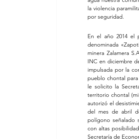
agua nuestra comun
la violencia paramili
por seguridad.
En el año 2014 el 
denominada «Zapotit
minera Zalamera S.
INC en diciembre de
impulsada por la co
pueblo chontal para 
le solicito la Secr
territorio chontal (
autorizó el desistim
del mes de abril d
polígono señalado si
con altas posibilidad
Secretaría de Econo