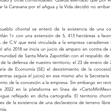
idad y otras comunidades. Queda asentado que por el
tar la Caravana por el aAgua y la Vida decidió no arriba
pueblo chontal se enteró de la existencia de una co
lán 1» con una extensión de 5, 413 hectáreas a favor
A de C.V que está vinculada a la empresa canadiense
l año 2018 se inicia un juicio de amparo en contra de 
munidad de Santa María Zapotitlán con el respaldo de l
de la defensa de nuestro territorio; el 23 de enero de 
etaría de Economía (SE) el desistimiento de la concesi
mientras seguía el juicio) en ese mismo año la Secretaría
iento de la concesión a la empresa. Sin embargo en revis
e 2022 en la plataforma en línea de «CartoMinMex» 
gue reflejado en dicha cartografía. El territorio chonta
es de la existencia de una declaratoria de terreno libre
mía.