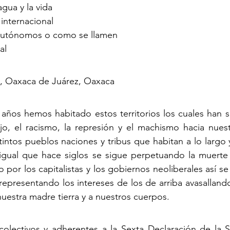
agua y la vida
 internacional
 autónomos o como se llamen
al
l, Oaxaca de Juárez, Oaxaca
ños hemos habitado estos territorios los cuales han si
jo, el racismo, la represión y el machismo hacia nuest
intos pueblos naciones y tribus que habitan a lo largo 
igual que hace siglos se sigue perpetuando la muerte
 por los capitalistas y los gobiernos neoliberales así s
representando los intereses de los de arriba avasallando
nuestra madre tierra y a nuestros cuerpos.
colectivos y adherentes a la Sexta Declaración de la S