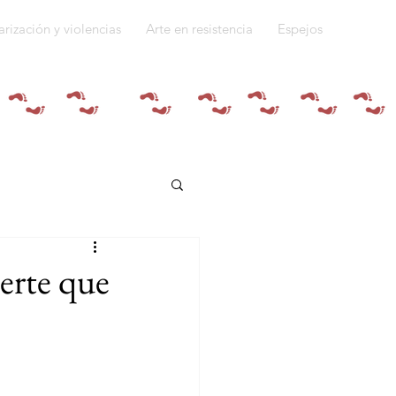
arización y violencias
Arte en resistencia
Espejos
Quiénes somos
erte que
do a la guerra