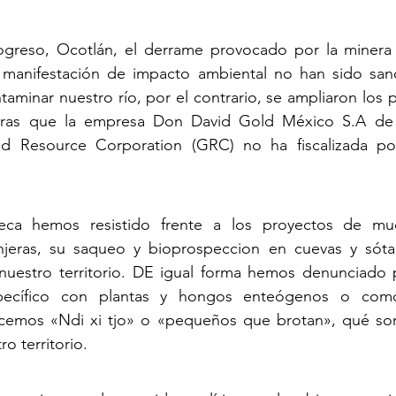
greso, Ocotlán, el derrame provocado por la minera C
n manifestación de impacto ambiental no han sido sanc
aminar nuestro río, por el contrario, se ampliaron los p
ras que la empresa Don David Gold México S.A de C.
d Resource Corporation (GRC) no ha fiscalizada por
eca hemos resistido frente a los proyectos de mue
anjeras, su saqueo y bioprospeccion en cuevas y sót
a nuestro territorio. DE igual forma hemos denunciado 
específico con plantas y hongos enteógenos o como
cemos «Ndi xi tjo» o «pequeños que brotan», qué son
o territorio.