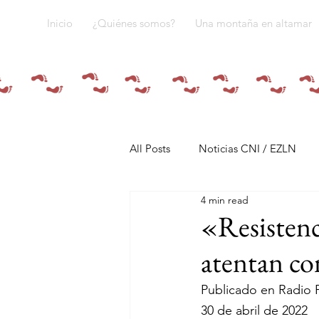
Inicio
¿Quiénes somos?
Una montaña en altamar
All Posts
Noticias CNI / EZLN
4 min read
Pandemia y pueblos indígenas
«Resistenc
atentan con
Resistencias
Tren Maya
Publicado en Radio 
30 de abril de 2022