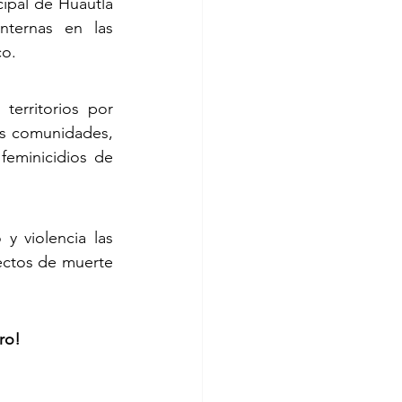
ipal de Huautla 
ternas en las 
co.
erritorios por 
as comunidades, 
feminicidios de 
 violencia las 
ctos de muerte 
ro!