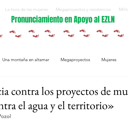
La hora de las mujeres
Megaproyectos y resistencias
Milit
Pronunciamiento en Apoyo al EZLN
Una montaña en altamar
Megaproyectos
Mujeres
Militarización y violencias
Espejos
Arte en resistencia
ia contra los proyectos de mu
tra el agua y el territorio»
Plan Integral Morelos
Capítulo Europa
Mujeres resistien
Pozol