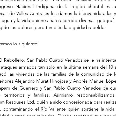
ngreso Nacional Indígena de la región chontal maza
s de Valles Centrales les damos la bienvenida a las y 
 agua y la vida quiénes han recorrido diversas geografía
gido los dolores pero también la dignidad rebelde.
amos lo siguiente:
l Rebollero, San Pablo Cuatro Venados se le ha intenta
 ataques armados tan solo en la última semana del 10 al
tacó las viviendas de las familias de la comunidad de 
señores Alejandro Murat Hinojosa y Andrés Manuel López
apam de Guerrero y San Pablo Cuatro Venados de cual
 territorios y familias. Asimismo responsabilizamo
m Resouses Ltd, quién a sido concesionada para realiza
io, contaminando el Río Valiente quién sostiene la vid