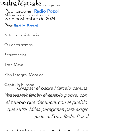
padre Marcelo
Pandemia y pueblos indígenas
Publicado en 
Radio Pozol
Militarización y violencias
8 de noviembre de 2024
Espejos
Por 
Radio Pozol
Arte en resistencia
Quiénes somos
Resistencias
Tren Maya
Plan Integral Morelos
Capítulo Europa
Chiapas: el padre Marcelo camina 
Mujeres resistiendo a la guerra
nuevamente con el pueblo pobre, con 
el pueblo que denuncia, con el pueblo 
que sufre. Miles peregrinan para exigir 
justicia. Foto: Radio Pozol
San Cristóbal de las Casas. 3 de 