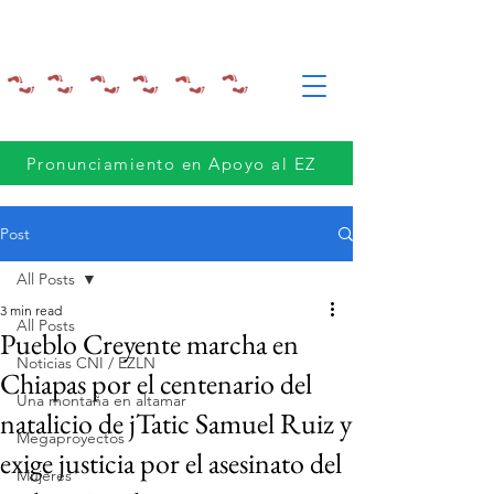
Pronunciamiento en Apoyo al EZ
Post
All Posts
3 min read
All Posts
Pueblo Creyente marcha en
Noticias CNI / EZLN
Chiapas por el centenario del
Una montaña en altamar
natalicio de jTatic Samuel Ruiz y
Megaproyectos
exige justicia por el asesinato del
Mujeres