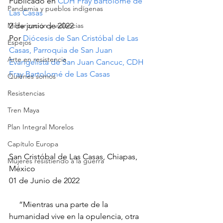
Publicado en 
CDH Fray Bartolomé de 
Pandemia y pueblos indígenas
Las Casas
Militarización y violencias
2 de junio de 2022
Por 
Diócesis de San Cristóbal de Las 
Espejos
Casas, Parroquia de San Juan 
Arte en resistencia
Evangelista de San Juan Cancuc, CDH 
Fray Bartolomé de Las Casas
Quiénes somos
Resistencias
Tren Maya
Plan Integral Morelos
Capítulo Europa
San Cristóbal de Las Casas, Chiapas, 
Mujeres resistiendo a la guerra
México
01 de Junio de 2022
     “Mientras una parte de la 
humanidad vive en la opulencia, otra 