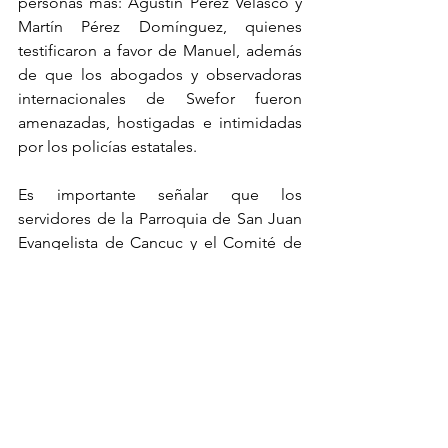
personas más: Agustín Pérez Velasco y 
Martín Pérez Domínguez, quienes 
testificaron a favor de Manuel, además 
de que los abogados y observadoras 
internacionales de Swefor fueron 
amenazadas, hostigadas e intimidadas 
por los policías estatales.
Es importante señalar que los 
servidores de la Parroquia de San Juan 
Evangelista de Cancuc y el Comité de 
Derechos Humanos de la Parroquia han 
señalado las acciones de violaciones a 
derechos humanos del Presidente 
Municipal y de la Policía Municipal, así 
como se han opuesto 
contundentemente a la presencia de la 
Guardia Nacional en el municipio.