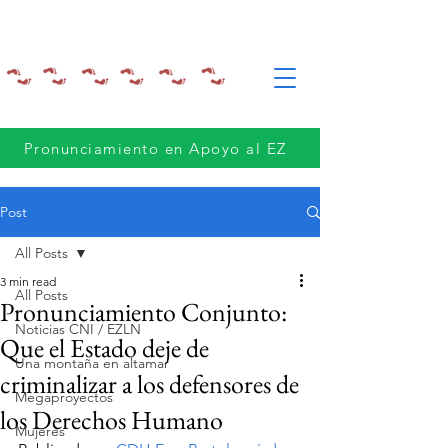
Pronunciamiento en Apoyo al EZ
Post
All Posts
3 min read
All Posts
Pronunciamiento Conjunto:
Noticias CNI / EZLN
Que el Estado deje de
Una montaña en altamar
criminalizar a los defensores de
Megaproyectos
los Derechos Humano
Mujeres