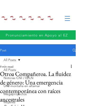
Pronunciamiento en Apoyo al EZ
Post
All Posts
9 min read
All Posts
Otroa Compañeroa. La fluidez
Noticias CNI / EZLN
de género: Una emergencia
Una montaña en altamar
contemporánea con raíces
Megaproyectos
ancestrales
Mujeres