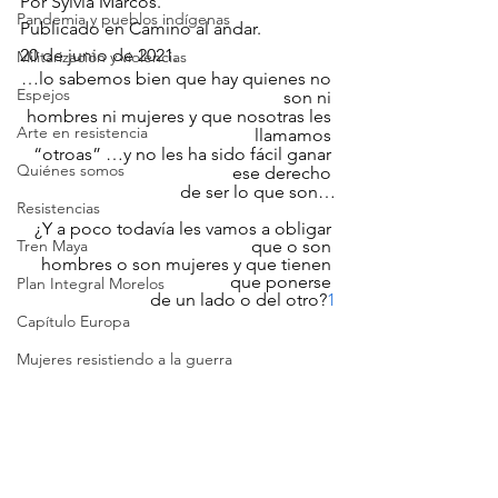
Por Sylvia Marcos.
Pandemia y pueblos indígenas
Publicado en Camino al andar.
20 de junio de 2021.  
Militarización y violencias
…lo sabemos bien que hay quienes no 
Espejos
son ni 
hombres ni mujeres y que nosotras les 
Arte en resistencia
llamamos 
“otroas” …y no les ha sido fácil ganar 
Quiénes somos
ese derecho 
de ser lo que son…
Resistencias
¿Y a poco todavía les vamos a obligar 
Tren Maya
que o son 
hombres o son mujeres y que tienen 
que ponerse 
Plan Integral Morelos
de un lado o del otro?
1
Capítulo Europa
Mujeres resistiendo a la guerra