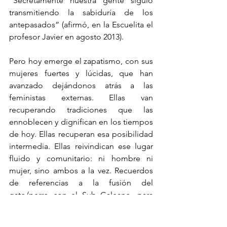
“Secretamente nuestra gente siguió 
transmitiendo la sabiduría de los 
antepasados” (afirmó, en la Escuelita el 
profesor Javier en agosto 2013).
Pero hoy emerge el zapatismo, con sus 
mujeres fuertes y lúcidas, que han 
avanzado dejándonos atrás a las 
feministas externas. Ellas van 
recuperando tradiciones que las 
ennoblecen y dignifican en los tiempos 
de hoy. Ellas recuperan esa posibilidad 
intermedia. Ellas reivindican ese lugar 
fluido y comunitario: ni hombre ni 
mujer, sino ambos a la vez. Recuerdos 
de referencias a la fusión del 
gato/perro con el Sub Galeano, para 
explicar esas innombrables fusiones 
(de complementariedad asimétrica y 