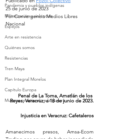
Publicado en 
Pozol Colectivo
Pandemia y pueblos indígenas
25 de junio de 2023
Militarización y violencias
Por Convergencia Medios Libres 
Nacional
Espejos
Arte en resistencia
Quiénes somos
Resistencias
Tren Maya
Plan Integral Morelos
Capítulo Europa
Penal de La Toma, Amatlán de los 
Mujeres resistiendo a la guerra
Reyes, Veracruz; a 18 de junio de 2023.
Injusticia en Veracruz: Cafetaleros
Amanecimos presos, Amsa-Ecom 