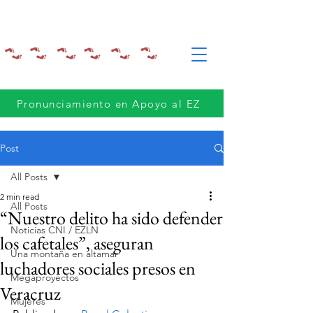
Pronunciamiento en Apoyo al EZ
Post
All Posts
2 min read
All Posts
“Nuestro delito ha sido defender
Noticias CNI / EZLN
los cafetales”, aseguran
Una montaña en altamar
luchadores sociales presos en
Megaproyectos
Veracruz
Mujeres