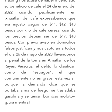
Trading nos acusa de haber incendiado 
su beneficio de café el 24 de enero del 
2022 cuando pacíficamente en 
Ixhuatlan del café expresábamos que 
era injusto pagos de $11, $12, $13 
pesos por kilo de café cereza, cuando 
los precios debían ser de $17, $18 
pesos. Con previo aviso en domicilios 
falsos justifican y nos capturan a todos 
el día 26 de mayo de 2023 llevándonos 
al penal de la toma en Amatlan de los 
Reyes, Veracruz; el delito lo clasifican 
como de “estragos”, el que 
comúnmente no es grave, esta vez sí, 
porque la demanda dice que se 
portaba arma de fuego, se trasladaba 
gasolina y se tenían bombas molotov, 
¡pura mentira!