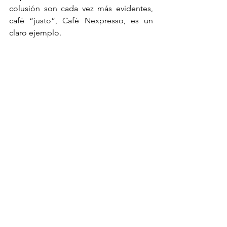
colusión son cada vez más evidentes, 
café “justo”, Café Nexpresso, es un 
claro ejemplo.
Libertad, justicia, Abraham, Minervo, 
Crisanto, Viridiana, Cirio, Edith, 
Telesforo, Salistiano y Ambrosio.
Aprobación de Ley del Café que 
respaldan las organizaciones 
nacionales.