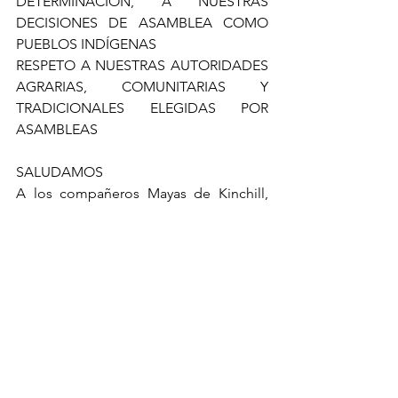
DETERMINACIÓN, A NUESTRAS 
DECISIONES DE ASAMBLEA COMO 
PUEBLOS INDÍGENAS
RESPETO A NUESTRAS AUTORIDADES 
AGRARIAS, COMUNITARIAS Y 
TRADICIONALES ELEGIDAS POR 
ASAMBLEAS
SALUDAMOS
A los compañeros Mayas de Kinchill, 
Celestún y San Fernando por la 
realización de la autoconsulta por el 
respeto de su medioambiente y salud.
A lxs dignxs compañerxs de los 
Pueblos Unidos por la toma de las 
instalaciones de la ecocida Bonafont en 
la comunidad de Juan C. Bonilla, 
Puebla.