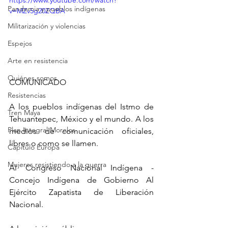
https://www.youtube.com/watch?
Pandemia y pueblos indígenas
v=MZv5g20ZQBA
Militarización y violencias
Espejos
Arte en resistencia
Quiénes somos
COMUNICADO
Resistencias
A los pueblos indígenas del Istmo de 
Tren Maya
Tehuantepec, México y el mundo. A los 
Plan Integral Morelos
medios de comunicación oficiales, 
libres o como se llamen.
Capítulo Europa
Mujeres resistiendo a la guerra
Al Congreso Nacional Indígena - 
Concejo Indígena de Gobierno Al 
Ejército Zapatista de Liberación 
Nacional.