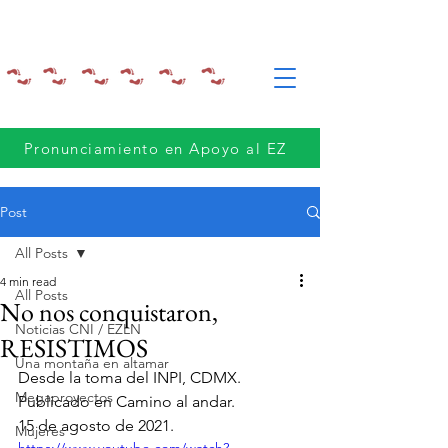
Pronunciamiento en Apoyo al EZ
Post
All Posts
4 min read
All Posts
No nos conquistaron,
Noticias CNI / EZLN
RESISTIMOS
Una montaña en altamar
Desde la toma del INPI, CDMX.
Megaproyectos
Publicado en Camino al andar.
15 de agosto de 2021.  
Mujeres