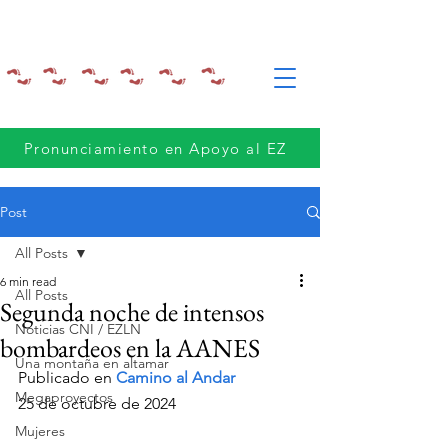
Pronunciamiento en Apoyo al EZ
Post
All Posts
6 min read
All Posts
Segunda noche de intensos
Noticias CNI / EZLN
bombardeos en la AANES
Una montaña en altamar
Publicado en 
Camino al Andar 
Megaproyectos
25 de octubre de 2024
Mujeres