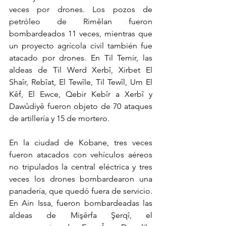
veces por drones. Los pozos de 
petróleo de Rimêlan fueron 
bombardeados 11 veces, mientras que 
un proyecto agrícola civil también fue 
atacado por drones. En Til Temir, las 
aldeas de Til Werd Xerbî, Xirbet El 
Shaîr, Rebîat, El Tewîle, Til Tewîl, Um El 
Kêf, El Ewce, Qebir Kebîr a Xerbî y 
Dawûdiyê fueron objeto de 70 ataques 
de artillería y 15 de mortero.
En la ciudad de Kobane, tres veces 
fueron atacados con vehículos aéreos 
no tripulados la central eléctrica y tres 
veces los drones bombardearon una 
panadería, que quedó fuera de servicio. 
En Ain Issa, fueron bombardeadas las 
aldeas de Mişêrfa Şerqî, el 