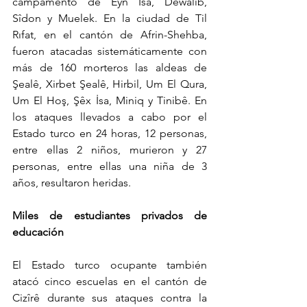
campamento de Eyn Îsa, Dewalib, 
Sîdon y Muelek. En la ciudad de Til 
Rıfat, en el cantón de Afrin-Shehba, 
fueron atacadas sistemáticamente con 
más de 160 morteros las aldeas de 
Şealê, Xirbet Şealê, Hirbil, Um El Qura, 
Um El Hoş, Şêx İsa, Miniq y Tinibê. En 
los ataques llevados a cabo por el 
Estado turco en 24 horas, 12 personas, 
entre ellas 2 niños, murieron y 27 
personas, entre ellas una niña de 3 
años, resultaron heridas.
Miles de estudiantes privados de 
educación
El Estado turco ocupante también 
atacó cinco escuelas en el cantón de 
Cizîrê durante sus ataques contra la 