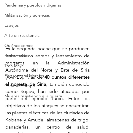
Pandemia y pueblos indígenas
Militarización y violencias
Espejos
Arte en resistencia
Quiénes somos
Es la segunda noche que se producen 
Resistencias
bombardeos aéreos y lanzamiento de 
morteros en la Administración 
Tren Maya
Autónoma del Norte y Este de Siria 
Plan Integral Morelos
(AANES). Más de 
40 puntos diferentes 
al noreste de Siria
, también conocido 
Capítulo Europa
como Rojava, han sido atacados por 
Mujeres resistiendo a la guerra
parte del ejército turco. Entre los 
objetivos de los ataques se encuentran 
las plantas eléctricas de las ciudades de 
Kobane y Amude, almacenes de trigo, 
panaderías, un centro de salud, 