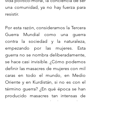
vida político-moral, la conciencia de ser 
una comunidad, ya no hay fuerza para 
resistir.
Por esta razón, consideramos la Tercera 
Guerra Mundial como una guerra 
contra la sociedad y la naturaleza, 
empezando por las mujeres. Esta 
guerra no se nombra deliberadamente, 
se hace casi invisible. ¿Cómo podemos 
definir las masacres de mujeres con mil 
caras en todo el mundo, en Medio 
Oriente y en Kurdistán, si no es con el 
término guerra? ¿En qué época se han 
producido masacres tan intensas de 
mujeres, masacres de la naturaleza, 
degradación social y degeneración de 
la vida? Incluso una visión general y 
aproximada nos hace ver claramente 