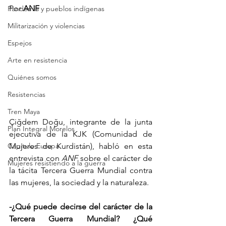
Por 
ANF
Pandemia y pueblos indígenas
Militarización y violencias
Espejos
Arte en resistencia
Quiénes somos
Resistencias
Tren Maya
Çiğdem Doğu, integrante de la junta 
Plan Integral Morelos
ejecutiva de la KJK (Comunidad de 
Mujeres de Kurdistán), habló en esta 
Capítulo Europa
entrevista con 
ANF
 sobre el carácter de 
Mujeres resistiendo a la guerra
la tácita Tercera Guerra Mundial contra 
las mujeres, la sociedad y la naturaleza.
-¿Qué puede decirse del carácter de la 
Tercera Guerra Mundial? ¿Qué 