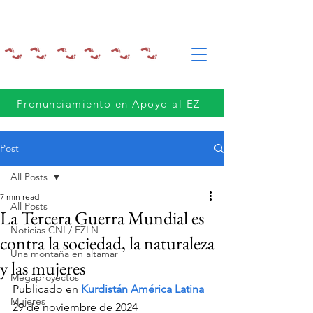
Pronunciamiento en Apoyo al EZ
Post
All Posts
7 min read
All Posts
La Tercera Guerra Mundial es
Noticias CNI / EZLN
contra la sociedad, la naturaleza
Una montaña en altamar
y las mujeres
Megaproyectos
Publicado en 
Kurdistán América Latina 
Mujeres
29 de noviembre de 2024