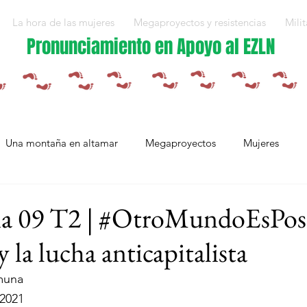
La hora de las mujeres
Megaproyectos y resistencias
Milit
Pronunciamiento en Apoyo al EZLN
Una montaña en altamar
Megaproyectos
Mujeres
Militarización y violencias
Espejos
Arte en resistencia
 09 T2 | #OtroMundoEsPosib
 la lucha anticapitalista
Plan Integral Morelos
Capítulo Europa
Mujeres resistien
muna
 2021