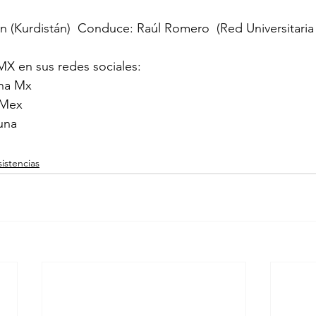
an (Kurdistán)  Conduce: Raúl Romero  (Red Universitaria A
X en sus redes sociales: 
na Mx 
aMex 
una
istencias