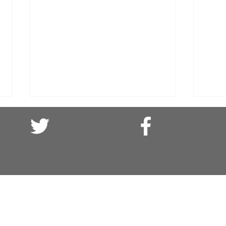
El olvido es asesino: (o cuando el
Solid
agua se bebía)
parte
Campe