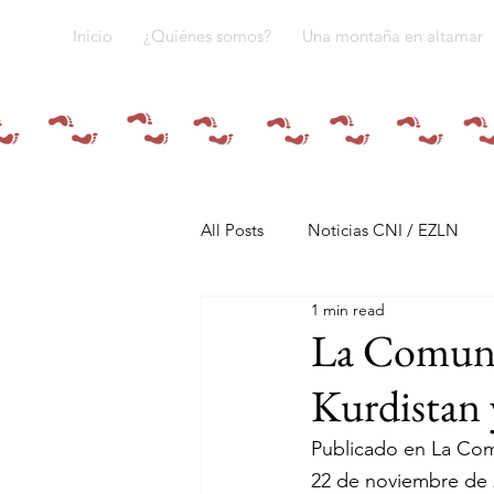
Inicio
¿Quiénes somos?
Una montaña en altamar
All Posts
Noticias CNI / EZLN
1 min read
Pandemia y pueblos indígenas
La Comuna
Kurdistan y
Resistencias
Tren Maya
Publicado en La Co
22 de noviembre de