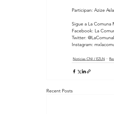
Participan: Azize Asl
Sigue a La Comuna M
Facebook: La Comu
Twitter: @LaComun
Instagram: mxlacom
Noticias CNI / EZLN
Res
Recent Posts