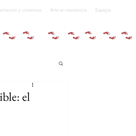
arización y violencias
Arte en resistencia
Espejos
Quiénes somos
le: el
do a la guerra