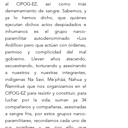
al CIPOG-EZ, así como más 
derramamiento de sangre. Sabemos, y 
ya lo hemos dicho, que quiénes 
ejecutan dichos actos despiadados e 
inhumanos es el grupo narco-
paramilitar autodenominado «Los 
Ardillos» pero que actúan con órdenes, 
permiso y complicidad del mal 
gobierno. Llevan años atacando, 
secuestrando, torturando y asesinando 
a nuestros y nuestras integrantes, 
indígenas Na Savi, Me´pháá, Nahua y 
Ñamnkué que nos organizamos en el 
CIPOG-EZ para resistir y constituir, para 
luchar por la vida; suman ya 34 
compañeros y compañeras, asesinadas 
a sangre fría, por estos grupos narco-
paramilitares, recordamos cada uno de 
sus nombres y es por ello que 