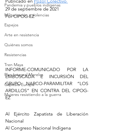
Publicado en 
Pozol Colectivo 
Pandemia y pueblos indígenas
29 de septiembre de 2021
Militarización y violencias
Por CIPOG-EZ
Espejos
Arte en resistencia
Quiénes somos
Resistencias
Tren Maya
INFORME-COMUNICADO POR LA 
Plan Integral Morelos
EMBOSCADA E INCURSIÓN DEL 
GRUPO NARCO-PARAMILITAR “LOS 
Capítulo Europa
ARDILLOS” EN CONTRA DEL CIPOG-
Mujeres resistiendo a la guerra
EZ
Al Ejército Zapatista de Liberación 
Nacional
Al Congreso Nacional Indígena