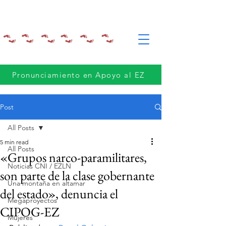
Pronunciamiento en Apoyo al EZ
Post
All Posts
5 min read
All Posts
«Grupos narco-paramilitares,
Noticias CNI / EZLN
son parte de la clase gobernante
Una montaña en altamar
del estado», denuncia el
Megaproyectos
CIPOG-EZ
Mujeres