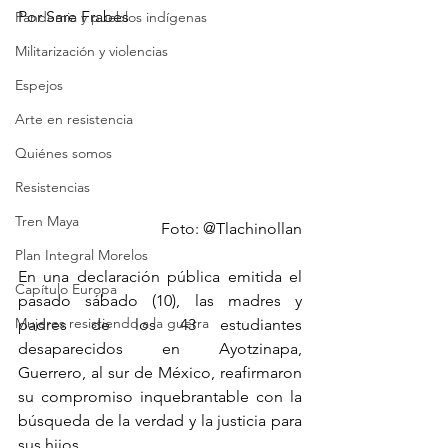
Por Sare Frabes
Pandemia y pueblos indígenas
Militarización y violencias
Espejos
Arte en resistencia
Quiénes somos
Resistencias
Tren Maya
Foto: @Tlachinollan
Plan Integral Morelos
En una declaración pública emitida el 
Capítulo Europa
pasado sábado (10), las madres y 
Mujeres resistiendo a la guerra
padres de los 43 estudiantes 
desaparecidos en Ayotzinapa, 
Guerrero, al sur de México, reafirmaron 
su compromiso inquebrantable con la 
búsqueda de la verdad y la justicia para 
sus hijos.