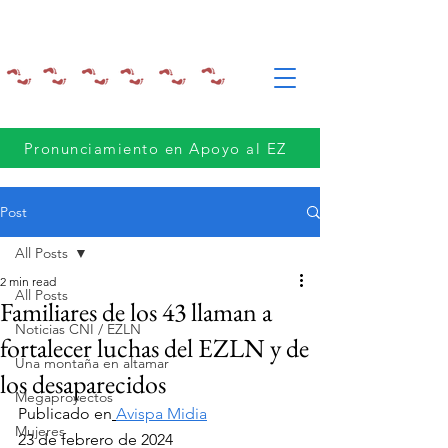
Pronunciamiento en Apoyo al EZ
Post
All Posts
2 min read
All Posts
Familiares de los 43 llaman a
Noticias CNI / EZLN
fortalecer luchas del EZLN y de
Una montaña en altamar
los desaparecidos
Megaproyectos
Publicado en
Avispa Midia
Mujeres
23 de febrero de 2024