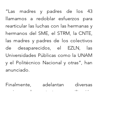
“Las madres y padres de los 43 
llamamos a redoblar esfuerzos para 
rearticular las luchas con las hermanas y 
hermanos del SME, el STRM, la CNTE, 
las madres y padres de los colectivos 
de desaparecidos, el EZLN, las 
Universidades Públicas como la UNAM 
y el Politécnico Nacional y otras”, han 
anunciado.
Finalmente, adelantan diversas 
acciones de protesta y movilización 
que serán realizadas los próximos días, 
con el objetivo de mantener viva la 
memoria de los 43 estudiantes 
desaparecidos y exigir justicia.
PARA LEER LA NOTA DIRECTAMENTE 