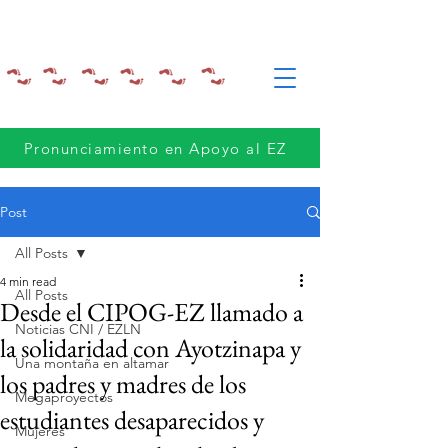
Pronunciamiento en Apoyo al EZ
Post
All Posts
4 min read
All Posts
Desde el CIPOG-EZ llamado a
Noticias CNI / EZLN
la solidaridad con Ayotzinapa y
Una montaña en altamar
los padres y madres de los
Megaproyectos
estudiantes desaparecidos y
Mujeres