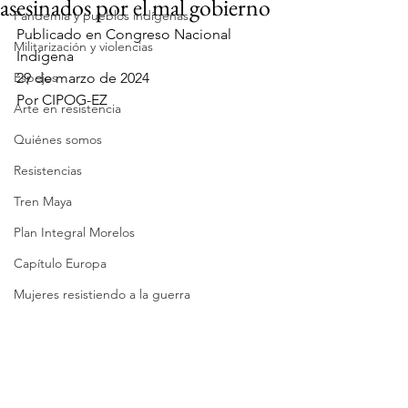
asesinados por el mal gobierno
Pandemia y pueblos indígenas
Publicado en Congreso Nacional 
Militarización y violencias
Indígena
Espejos
29 de marzo de 2024
Por CIPOG-EZ
Arte en resistencia
Quiénes somos
Resistencias
Tren Maya
Plan Integral Morelos
Capítulo Europa
Mujeres resistiendo a la guerra