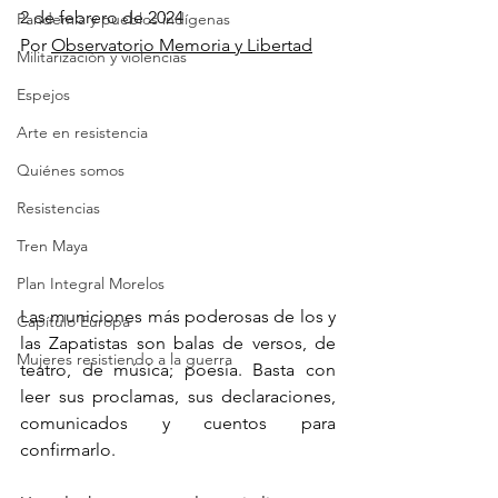
2 de febrero de 2024
Pandemia y pueblos indígenas
Por 
Observatorio Memoria y Libertad
Militarización y violencias
Espejos
Arte en resistencia
Quiénes somos
Resistencias
Tren Maya
Plan Integral Morelos
Las municiones más poderosas de los y 
Capítulo Europa
las Zapatistas son balas de versos, de 
Mujeres resistiendo a la guerra
teatro, de música; poesía. Basta con 
leer sus proclamas, sus declaraciones, 
comunicados y cuentos para 
confirmarlo.