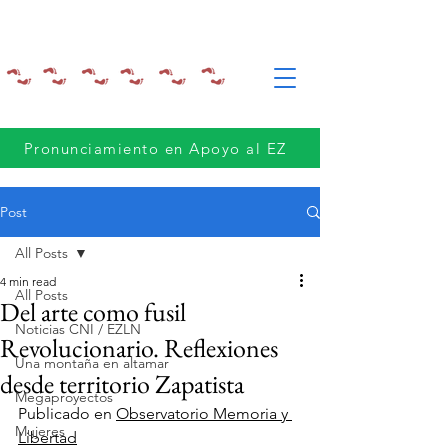
Pronunciamiento en Apoyo al EZ
Post
All Posts
4 min read
All Posts
Del arte como fusil
Noticias CNI / EZLN
Revolucionario. Reflexiones
Una montaña en altamar
desde territorio Zapatista
Megaproyectos
Publicado en 
Observatorio Memoria y 
Mujeres
Libertad