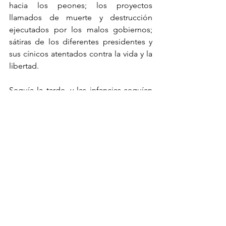
hacia los peones; los proyectos 
llamados de muerte y destrucción 
ejecutados por los malos gobiernos; 
sátiras de los diferentes presidentes y 
sus cínicos atentados contra la vida y la 
libertad.
Seguía la tarde, y las infancias seguían 
dando clase de expresión artística, ya 
no solo con teatro, sino, también con 
bailables, bailables llenos en los que se 
sincretizaba la danza con la 
representación histórica de la lucha 
zapatista.
   Quienes guiaran el futuro y trazaran 
los caminos, serán las infancias y las 
juventudes; y, al mirar estas obras de 
teatro que no solo eran hermosas en el 