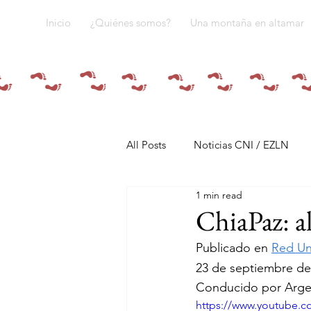
Inicio
¿Quiénes somos?
Una montaña en altamar
All Posts
Noticias CNI / EZLN
1 min read
Pandemia y pueblos indígenas
ChiaPaz: al
Publicado en 
Red Uni
Resistencias
Tren Maya
23 de septiembre de
Conducido por Argel
https://www.youtube