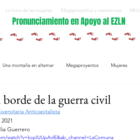
La hora de las mujeres
Megaproyectos y resistencias
Milit
Pronunciamiento en Apoyo al EZLN
Una montaña en altamar
Megaproyectos
Mujeres
Militarización y violencias
Espejos
Arte en resistencia
 borde de la guerra civil
versitaria Anticapitalista
Plan Integral Morelos
Capítulo Europa
Mujeres resistien
 2021
ia Guerrero
.com/watch?v=kcplUUpAvlE&ab_channel=LaComuna