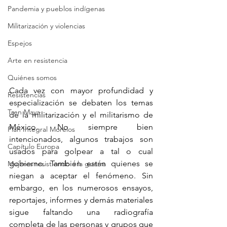
Pandemia y pueblos indígenas
Militarización y violencias
Espejos
Arte en resistencia
Quiénes somos
Cada vez con mayor profundidad y 
Resistencias
especialización se debaten los temas 
Tren Maya
de la militarización y el militarismo de 
México. No siempre bien 
Plan Integral Morelos
intencionados, algunos trabajos son 
Capítulo Europa
usados para golpear a tal o cual 
gobierno. También están quienes se 
Mujeres resistiendo a la guerra
niegan a aceptar el fenómeno. Sin 
embargo, en los numerosos ensayos, 
reportajes, informes y demás materiales 
sigue faltando una radiografía 
completa de las personas y grupos que 