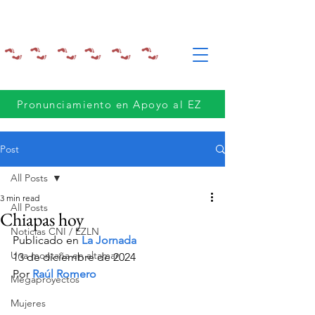
Pronunciamiento en Apoyo al EZ
Post
All Posts
3 min read
All Posts
Chiapas hoy
Noticias CNI / EZLN
Publicado en 
La Jornada 
Una montaña en altamar
13 de diciembre de 2024
Por 
Raúl Romero
Megaproyectos
Mujeres