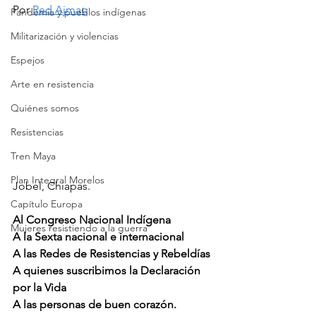
Por 
Red Ajmaq
Pandemia y pueblos indígenas
Militarización y violencias
Espejos
Arte en resistencia
Quiénes somos
Resistencias
Tren Maya
Plan Integral Morelos
Jobel, Chiapas.
Capítulo Europa
Al Congreso Nacional Indígena
Mujeres resistiendo a la guerra
A la Sexta nacional e internacional
A las Redes de Resistencias y Rebeldías
A quienes suscribimos la Declaración 
por la Vida
A las personas de buen corazón.