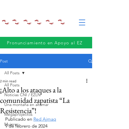
Pronunciamiento en Apoyo al EZ
Post
All Posts
2 min read
All Posts
¡Alto a los ataques a la
Noticias CNI / EZLN
comunidad zapatista “La
Una montaña en altamar
Resistencia”!
Megaproyectos
Publicado en 
Red Ajmaq
Mujeres
9 de febrero de 2024