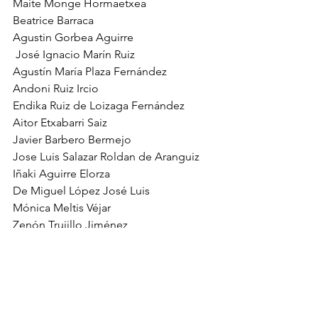
Maite Monge Hormaetxea
Beatrice Barraca
Agustin Gorbea Aguirre
 José Ignacio Marín Ruiz
Agustín María Plaza Fernández
Andoni Ruiz Ircio
Endika Ruiz de Loizaga Fernández
Aitor Etxabarri Saiz
Javier Barbero Bermejo
Jose Luis Salazar Roldan de Aranguiz
Iñaki Aguirre Elorza
De Miguel López José Luis
Mónica Meltis Véjar
Zenón Trujillo Jiménez
José Luis Hernández Dopozo
María José González San Vicente
Carlos Maza García de Iturrospe
Pedro José Sánchez Álvarez de Arcaya
Lander Yoldi Arregui