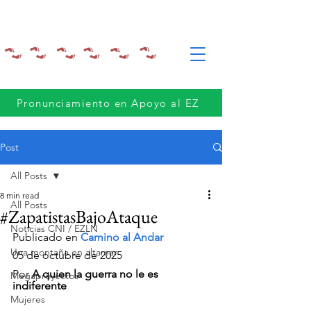
Pronunciamiento en Apoyo al EZ
Post
All Posts
8 min read
All Posts
#ZapatistasBajoAtaque
Noticias CNI / EZLN
Publicado en 
Camino al Andar 
Una montaña en altamar
05 de octubre de 2025
Por 
A quien la guerra no le es 
Megaproyectos
indiferente
Mujeres