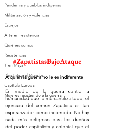
Pandemia y pueblos indígenas
Militarización y violencias
Espejos
Arte en resistencia
Quiénes somos
Resistencias
#ZapatistasBajoAtaque
Tren Maya
Plan Integral Morelos
A quien la guerra no le es indiferente
Capítulo Europa
En medio de la guerra contra la 
Mujeres resistiendo a la guerra
humanidad que lo mercantiliza todo, el 
ejercicio del común Zapatista es tan 
esperanzador como incómodo. No hay 
nada más peligroso para los dueños 
del poder capitalista y colonial que el 