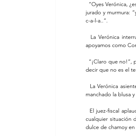
  “Oyes Verónica, ¿es cierto que al Capitán no le gusta “eso” ?, el abogado hace un guiño al 
jurado y murmura: “y
c-a-l-a..”.
  La Verónica interrumpe: “A nadie le gusta “eso”.  Tiene razón el Capitán.  Por eso lo 
apoyamos como Coma
  “¡Claro que no!”, protestó el juez.  Luego, recomponiéndose, el fiscal agregó: “err, quiero 
decir que no es el t
  La Verónica asiente mientras ve con tristeza que buena parte del dulce de chamoy le ha 
manchado la blusa y
  El juez-fiscal aplaude; y el fiscal-juez, con la discreción aprendida frente a la autoridad en 
cualquier situación 
dulce de chamoy en 