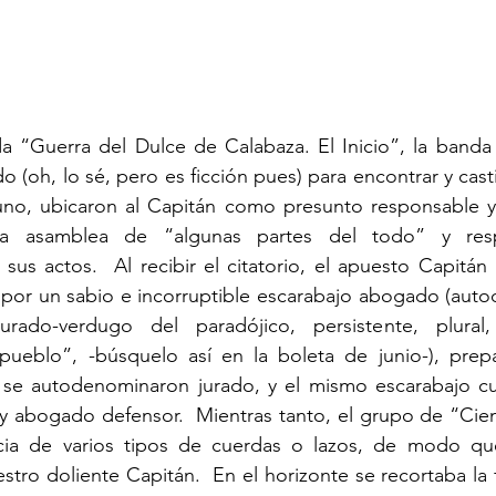
do (oh, lo sé, pero es ficción pues) para encontrar y castig
no, ubicaron al Capitán como presunto responsable y l
a asamblea de “algunas partes del todo” y resp
 sus actos.  Al recibir el citatorio, el apuesto Capitán
 por un sabio e incorruptible escarabajo abogado (auto
-jurado-verdugo del paradójico, persistente, plural,
ueblo”, -búsquelo así en la boleta de junio-), prepar
os se autodenominaron jurado, y el mismo escarabajo cump
z y abogado defensor.  Mientras tanto, el grupo de “Cien
cia de varios tipos de cuerdas o lazos, de modo que
estro doliente Capitán.  En el horizonte se recortaba la 