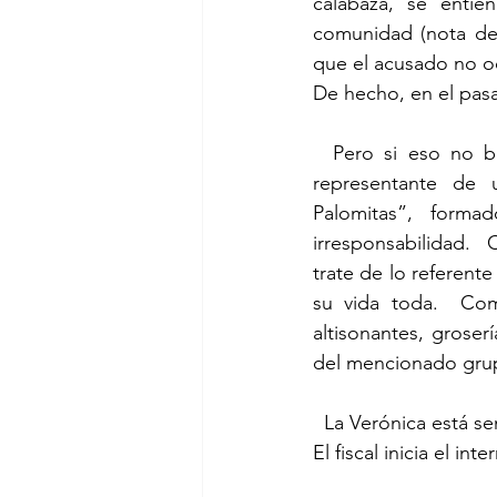
calabaza, se entie
comunidad (nota de l
que el acusado no ocu
De hecho, en el pas
  Pero si eso no bastara, he tenido a bien traer, en calidad de testigo de cargo, a la 
representante de
Palomitas”, form
irresponsabilidad. 
trate de lo referente 
su vida toda.  Com
altisonantes, groserí
del mencionado gru
  La Verónica está sentada en un banquito y consume, despreocupada, un dulce de chamoy.  
El fiscal inicia el int