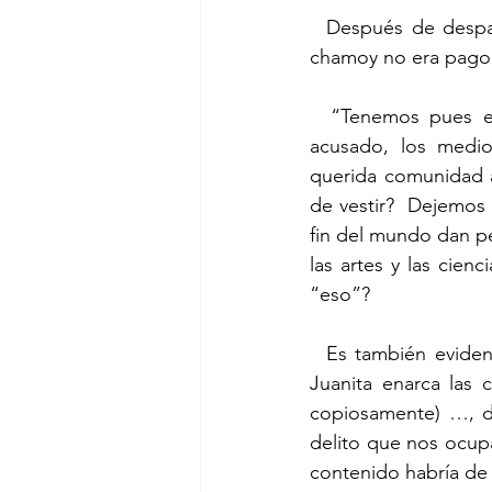
  Después de despachar a empujones a la Verónica, quien consideraba que un dulce de 
chamoy no era pago s
  “Tenemos pues el motivo, vayamos a los medios. ¿Tuvo el culpable, quiero decir, el 
acusado, los medio
querida comunidad ar
de vestir?  Dejemos 
fin del mundo dan pe
las artes y las cien
“eso”?
  Es también evidente que, dada su cercanía con la Doña Juanita aquí presente (la Doña 
Juanita enarca las c
copiosamente) …, de
delito que nos ocupa
contenido habría de 