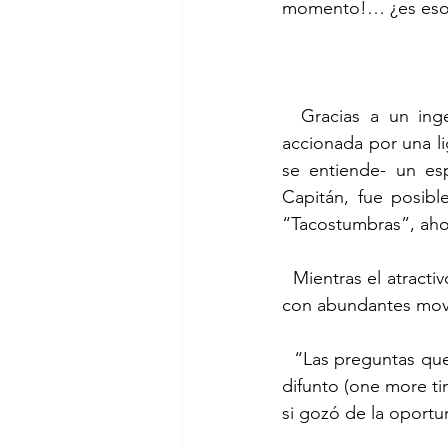
momento!… ¿es eso 
  Gracias a un ingenioso dron (en realidad es un avioncito de madera cuya hélice es 
accionada por una li
se entiende- un esp
Capitán, fue posibl
“Tacostumbras”, aho
  Mientras el atractivo acusado llegaba, el jurado escuchaba los argumentos del fiscal quien, 
con abundantes movi
  “Las preguntas que deben hacerse, damas, caballeros y otroas del jurado, son si el futuro 
difunto (one more tim
si gozó de la oportu