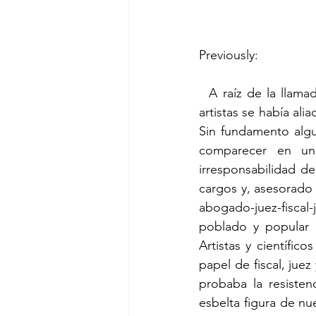
Previously:
  A raíz de la llamada “Guerra del Dulce de Calabaza. El Inicio”, la banda de científicos y 
artistas se había alia
Sin fundamento algu
comparecer en un
irresponsabilidad de
cargos y, asesorado
abogado-juez-fiscal
poblado y popular p
Artistas y científic
papel de fiscal, jue
probaba la resisten
esbelta figura de nu