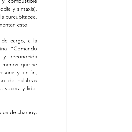
y combustible 
ia y sintaxis), 
a curcubitácea.  
mentan esto.
ina “Comando 
y reconocida 
a menos que se 
esuras y, en fin, 
o de palabras 
, vocera y líder 