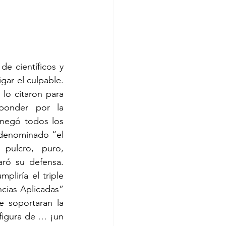
ar el culpable.  
o citaron para 
onder por la 
 negó todos los 
denominado “el 
 pulcro, puro, 
ó su defensa.  
liría el triple 
cias Aplicadas” 
 soportaran la 
figura de … ¡un 