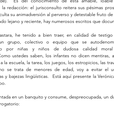
nde).  Es del conocimiento de esta amable, loable 
a redacción: el jurisconsulto reitera sus pésimas prosod
lta su animadversión al perverso y detestable fruto de l
ado lejano y reciente, hay numerosos escritos que docu
 un grupo, colectivo o equipo que se autodenom
ado por niñas y niños de dudosa calidad moral 
 Como ustedes saben, los infantes no dicen mentiras, 
a la escuela, la tarea, los juegos, los estropicios, las trav
o se trata de menores de edad, voy a evitar el us
as y bajezas lingüísticas.  Está aquí presente la Verónica
po.
errogatorio: