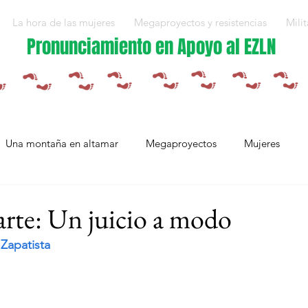
La hora de las mujeres
Megaproyectos y resistencias
Milit
Pronunciamiento en Apoyo al EZLN
Una montaña en altamar
Megaproyectos
Mujeres
Militarización y violencias
Espejos
Arte en resistencia
arte: Un juicio a modo
Zapatista
Plan Integral Morelos
Capítulo Europa
Mujeres resistien