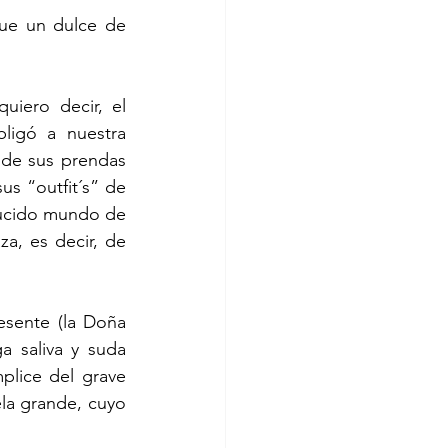
igó a nuestra 
 de sus prendas 
s “outfit´s” de 
ducido mundo de 
a, es decir, de 
a saliva y suda 
lice del grave 
la grande, cuyo 