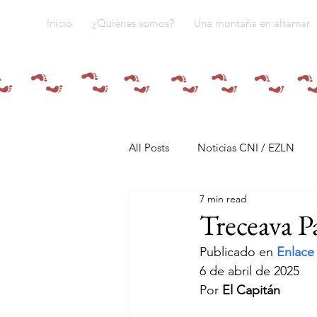
Inicio
¿Quiénes somos?
Una montaña en altamar
All Posts
Noticias CNI / EZLN
7 min read
Pandemia y pueblos indígenas
Treceava P
Publicado en 
Enlace 
Resistencias
Tren Maya
6 de abril de 2025
Por 
El Capitán