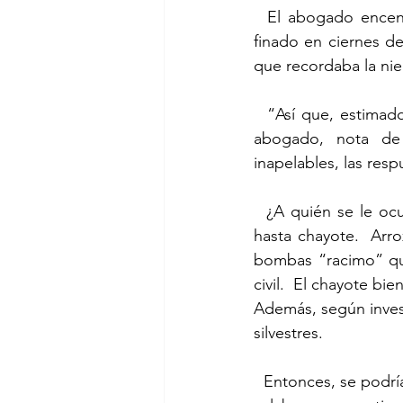
  El abogado encendió una pipa que, por extraño que parezca, se parecía a una que el 
finado en ciernes d
que recordaba la nie
  “Así que, estimado y nunca bien ponderado jurado (la cacofonía es responsabilidad del 
abogado, nota de 
inapelables, las res
  ¿A quién se le ocurriría hacer una batalla con dulce de calabaza?  Había arroz, frijoles, y 
hasta chayote.  Arr
bombas “racimo” que 
civil.  El chayote bi
Además, según inves
silvestres.
  Entonces, se podría deducir una cierta hostilidad del criminal hacia esa horrible creatura (la 