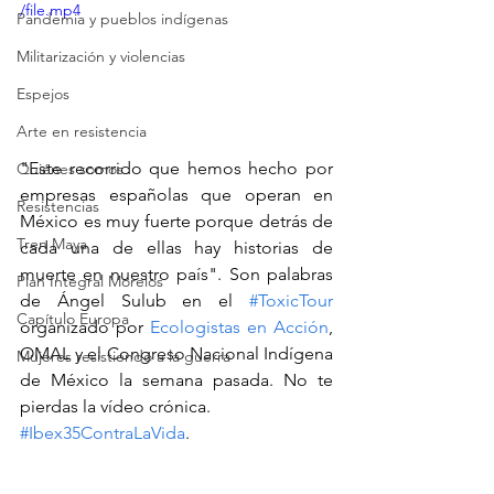
/file.mp4
Pandemia y pueblos indígenas
Militarización y violencias
Espejos
Arte en resistencia
"Este recorrido que hemos hecho por 
Quiénes somos
empresas españolas que operan en 
Resistencias
México es muy fuerte porque detrás de 
Tren Maya
cada una de ellas hay historias de 
muerte en nuestro país". Son palabras 
Plan Integral Morelos
de Ángel Sulub en el 
#ToxicTour
Capítulo Europa
organizado por 
Ecologistas en Acción
, 
OMAL y el Congreso Nacional Indígena 
Mujeres resistiendo a la guerra
de México la semana pasada. No te 
pierdas la vídeo crónica.
#Ibex35ContraLaVida
.