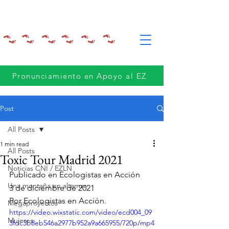
Pronunciamiento en Apoyo al EZ
Post
All Posts
1 min read
All Posts
Toxic Tour Madrid 2021
Noticias CNI / EZLN
Publicado en 
E
cologistas en Acción
Una montaña en altamar
3 de diciembre de 2021
Por 
Ecologistas en Acción.
Megaproyectos
https://video.wixstatic.com/video/ecd004_09
Mujeres
3fdc3b8eb546a2977b952a9a665955/720p/mp4