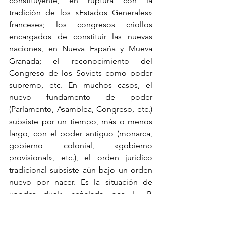
constituyente, en ruptura con la 
tradición de los «Estados Generales» 
franceses; los congresos criollos 
encargados de constituir las nuevas 
naciones, en Nueva España y Mueva 
Granada; el reconocimiento del 
Congreso de los Soviets como poder 
supremo, etc. En muchos casos, el 
nuevo fundamento de poder 
(Parlamento, Asamblea, Congreso, etc.) 
subsiste por un tiempo, más o menos 
largo, con el poder antiguo (monarca, 
gobierno colonial, «gobierno 
provisional», etc.), el orden jurídico 
tradicional subsiste aún bajo un orden 
nuevo por nacer. Es la situación de 
«poder dual» señalada por L. P. 
Edwards y por C. Brinton, signo del 
enfrentamiento de dos fundamentos 