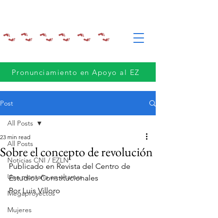
Pronunciamiento en Apoyo al EZ
Post
All Posts
23 min read
All Posts
Sobre el concepto de revolución
Noticias CNI / EZLN
Publicado en Revista del Centro de 
Una montaña en altamar
Estudios Constitucionales
Por Luis Villoro
Megaproyectos
Mujeres