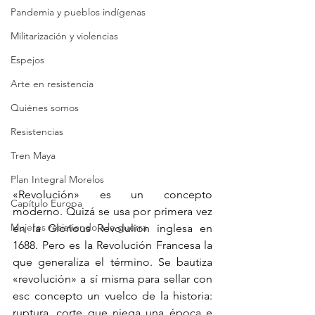
Pandemia y pueblos indígenas
Militarización y violencias
Espejos
Arte en resistencia
Quiénes somos
Resistencias
Tren Maya
Plan Integral Morelos
«Revolución» es un concepto 
Capítulo Europa
moderno. Quizá se usa por primera vez 
Mujeres resistiendo a la guerra
en la Glorious Revolulion inglesa en 
1688. Pero es la Revolución Francesa la 
que generaliza el término. Se bautiza 
«revolución» a sí misma para sellar con 
esc concepto un vuelco de la historia: 
ruptura, corte que niega una época e 