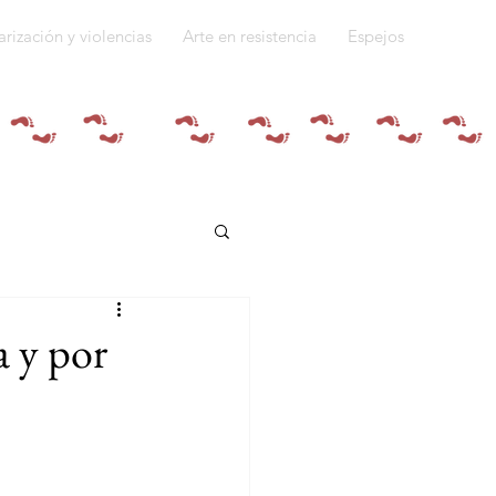
arización y violencias
Arte en resistencia
Espejos
Quiénes somos
 y por
do a la guerra