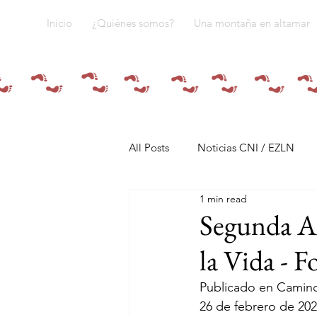
Inicio
¿Quiénes somos?
Una montaña en altamar
All Posts
Noticias CNI / EZLN
1 min read
Pandemia y pueblos indígenas
Segunda As
la Vida - F
Resistencias
Tren Maya
Publicado en Camino
26 de febrero de 20