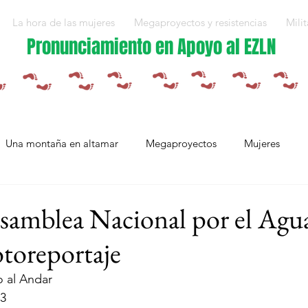
La hora de las mujeres
Megaproyectos y resistencias
Milit
Pronunciamiento en Apoyo al EZLN
Una montaña en altamar
Megaproyectos
Mujeres
Militarización y violencias
Espejos
Arte en resistencia
amblea Nacional por el Agua
otoreportaje
Plan Integral Morelos
Capítulo Europa
Mujeres resistien
 al Andar
23