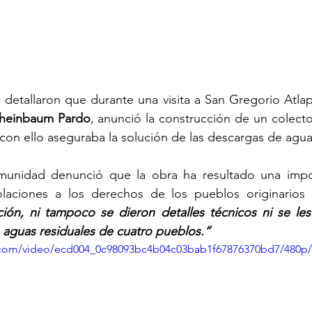
 detallaron que durante una visita a San Gregorio Atlap
Sheinbaum Pardo
, anunció la construcción de un colecto
on ello aseguraba la solución de las descargas de agua
munidad denunció que la obra ha resultado una impos
iolaciones a los derechos de los pueblos originarios
ción, ni tampoco se dieron detalles técnicos ni se les
 aguas residuales de cuatro pueblos.” 
ic.com/video/ecd004_0c98093bc4b04c03bab1f67876370bd7/480p