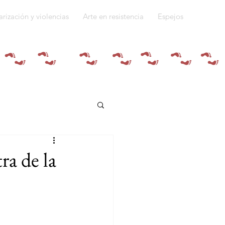
arización y violencias
Arte en resistencia
Espejos
Quiénes somos
ra de la
do a la guerra