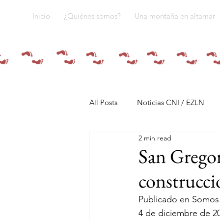
Inicio
¿Quiénes somos?
Una montaña en altamar
All Posts
Noticias CNI / EZLN
2 min read
Pandemia y pueblos indígenas
San Gregor
construcci
Resistencias
Tren Maya
Publicado en Somos
4 de diciembre de 2