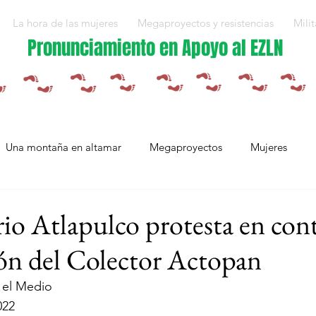
La hora de las mujeres
Megaproyectos y resistencias
Milit
Pronunciamiento en Apoyo al EZLN
Una montaña en altamar
Megaproyectos
Mujeres
Militarización y violencias
Espejos
Arte en resistencia
io Atlapulco protesta en cont
ón del Colector Actopan
Plan Integral Morelos
Capítulo Europa
Mujeres resistien
 el Medio
022