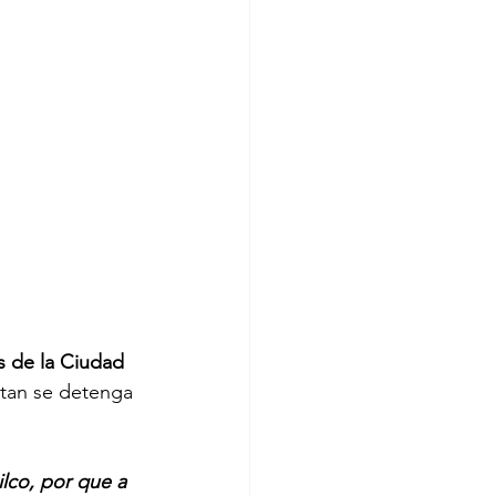
s de la Ciudad 
citan se detenga 
lco, por que a 