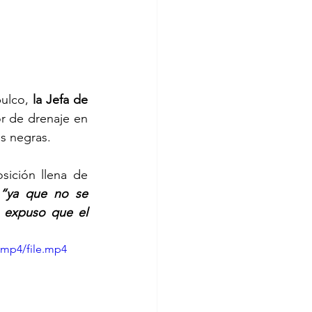
ulco, 
la Jefa de 
r de drenaje en 
s negras.
ición llena de 
 
“ya que no se 
 expuso que el 
/mp4/file.mp4