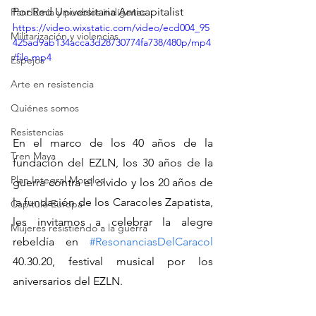
Por Red Universitaria Anticapitalist
Pandemia y pueblos indígenas
https://video.wixstatic.com/video/ecd004_95
Militarización y violencias
425ad9ab134acca3d28730774fa738/480p/mp4
/file.mp4
Espejos
Arte en resistencia
Quiénes somos
Resistencias
En el marco de los 40 años de la 
Tren Maya
fundación del EZLN, los 30 años de la 
Plan Integral Morelos
guerra contra el olvido y los 20 años de 
la fundación de los Caracoles Zapatista, 
Capítulo Europa
les invitamos a celebrar la alegre 
Mujeres resistiendo a la guerra
rebeldía en 
#ResonanciasDelCaracol
40.30.20, festival musical por los 
aniversarios del EZLN.