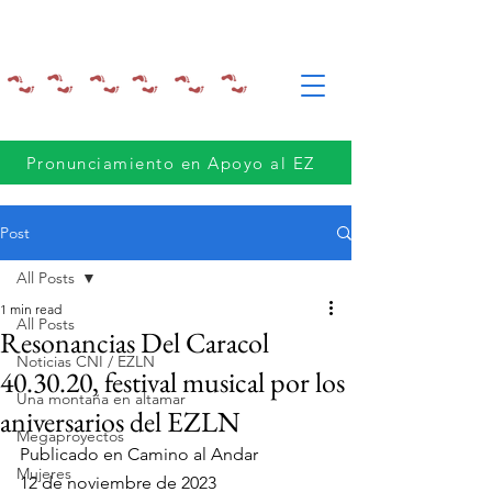
Pronunciamiento en Apoyo al EZ
Post
All Posts
1 min read
All Posts
Resonancias Del Caracol
Noticias CNI / EZLN
40.30.20, festival musical por los
Una montaña en altamar
aniversarios del EZLN
Megaproyectos
Publicado en Camino al Andar
Mujeres
12 de noviembre de 2023