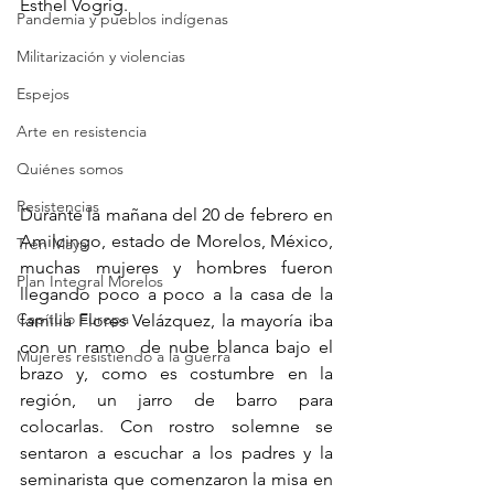
Esthel Vogrig.
Pandemia y pueblos indígenas
Militarización y violencias
Espejos
Arte en resistencia
Quiénes somos
Resistencias
Durante la mañana del 20 de febrero en 
Amilcingo, estado de Morelos, México, 
Tren Maya
muchas mujeres y hombres fueron 
Plan Integral Morelos
llegando poco a poco a la casa de la 
Capítulo Europa
familia Flores Velázquez, la mayoría iba 
con un ramo  de nube blanca bajo el 
Mujeres resistiendo a la guerra
brazo y, como es costumbre en la 
región, un jarro de barro para 
colocarlas. Con rostro solemne se 
sentaron a escuchar a los padres y la 
seminarista que comenzaron la misa en 