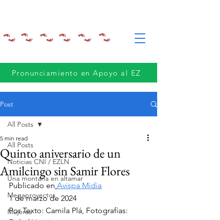
Pronunciamiento en Apoyo al EZ
Post
All Posts
5 min read
All Posts
Quinto aniversario de un
Noticias CNI / EZLN
Amilcingo sin Samir Flores
Una montaña en altamar
Publicado en
Avispa Midia
Megaproyectos
1 de marzo de 2024
Por Texto: Camila Plá, Fotografías: 
Mujeres