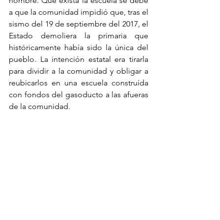
nombre. Que exista la escuela se debe 
a que la comunidad impidió que, tras el 
sismo del 19 de septiembre del 2017, el 
Estado demoliera la primaria que 
históricamente había sido la única del 
pueblo. La intención estatal era tirarla 
para dividir a la comunidad y obligar a 
reubicarlos en una escuela construída 
con fondos del gasoducto a las afueras 
de la comunidad.
Durante casi dos años, la escuela no 
tuvo reconocimiento oficial, sin 
embargo la comunidad se organizó 
para continuar impartiendo clases de 
forma autónoma. Fue entonces que 
Samir entró como maestro de 
agricultura orgánica. En marzo del 2019, 
el pueblo consiguió el reconocimiento 