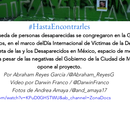
#HastaEncontrarles
eda de personas desaparecidas se congregaron en la Glo
s, en el marco delDía Internacional de Víctimas de la D
ieta de las y los Desaparecidos en México, espacio de m
 pesar de las negativas del Gobierno de la Ciudad de 
opone al proyecto.
Por Abraham Reyes García /@Abraham_ReyesG 
Video por Darwin Franco / @DarwinFranco
Fotos de Andrea Amaya /@and_amaya17
.com/watch?v=KPuD0GHSTWU&ab_channel=ZonaDocs