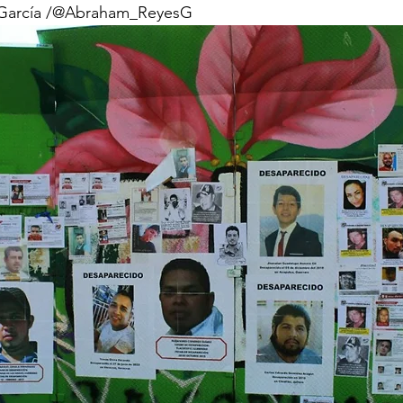
García /@Abraham_ReyesG 