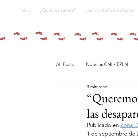
Inicio
¿Quiénes somos?
Una montaña en altamar
All Posts
Noticias CNI / EZLN
3 min read
Pandemia y pueblos indígenas
“Queremos 
las desapa
Resistencias
Tren Maya
Publicado en 
Zona D
1 de septiembre de 