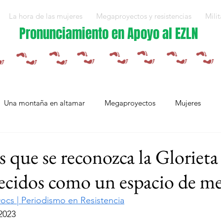
La hora de las mujeres
Megaproyectos y resistencias
Milit
Pronunciamiento en Apoyo al EZLN
Una montaña en altamar
Megaproyectos
Mujeres
Militarización y violencias
Espejos
Arte en resistencia
que se reconozca la Glorieta 
recidos como un espacio de m
Plan Integral Morelos
Capítulo Europa
Mujeres resistien
ocs | Periodismo en Resistencia
2023