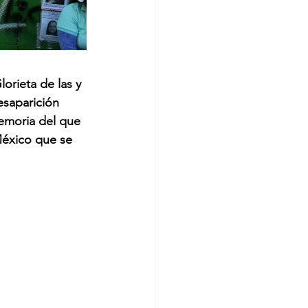
rieta de las y 
esaparición 
emoria del que 
México que se 