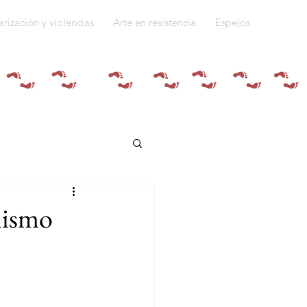
arización y violencias
Arte en resistencia
Espejos
Quiénes somos
alismo
do a la guerra