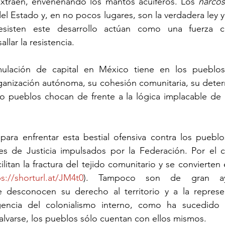
extraen, envenenando los mantos acuíferos. Los 
narcos
del Estado y, en no pocos lugares, son la verdadera ley 
sisten este desarrollo actúan como una fuerza con
llar la resistencia.
ulación de capital en México tiene en los pueblos 
anización autónoma, su cohesión comunitaria, su determ
o pueblos chocan de frente a la lógica implacable de l
para enfrentar esta bestial ofensiva contra los pueblos
es de Justicia impulsados por la Federación. Por el co
litan la fractura del tejido comunitario y se convierten
ps://shorturl.at/JM4t0
). Tampoco son de gran ayu
e desconocen su derecho al territorio y a la represent
igencia del colonialismo interno, como ha sucedido
alvarse, los pueblos sólo cuentan con ellos mismos.