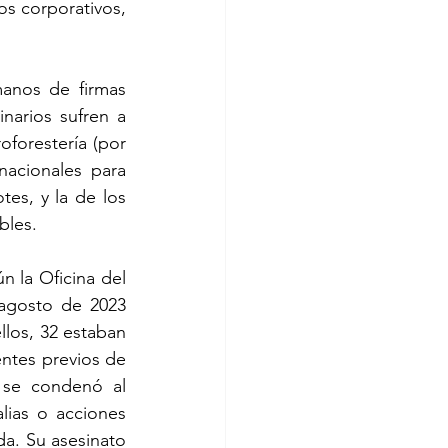
s corporativos, 
anos de firmas 
narios sufren a 
forestería (por 
acionales para 
es, y la de los 
bles.
n la Oficina del 
gosto de 2023 
los, 32 estaban 
ntes previos de 
se condenó al 
ias o acciones 
da. Su asesinato 