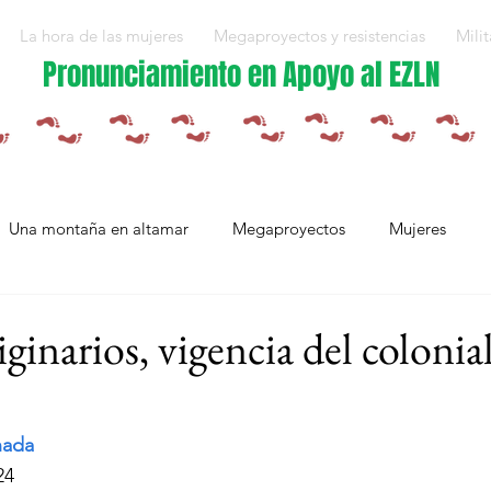
La hora de las mujeres
Megaproyectos y resistencias
Milit
Pronunciamiento en Apoyo al EZLN
Una montaña en altamar
Megaproyectos
Mujeres
Militarización y violencias
Espejos
Arte en resistencia
ginarios, vigencia del coloni
Plan Integral Morelos
Capítulo Europa
Mujeres resistien
nada
24