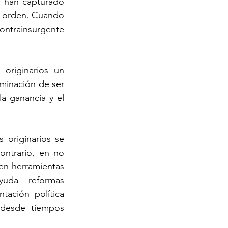
 
han capturado 
y orden. Cuando 
trainsurgente 
originarios un 
inación de ser 
a ganancia y el 
 originarios se 
ntrario, en no 
 en herramientas 
da reformas 
ación política 
 desde tiempos 