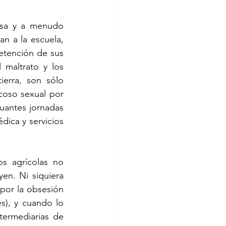
asa y a menudo 
n a la escuela, 
etención de sus 
 maltrato y los 
erra, son sólo 
oso sexual por 
antes jornadas 
ica y servicios 
s agrícolas no 
en. Ni siquiera 
por la obsesión 
s), y cuando lo 
ermediarias de 