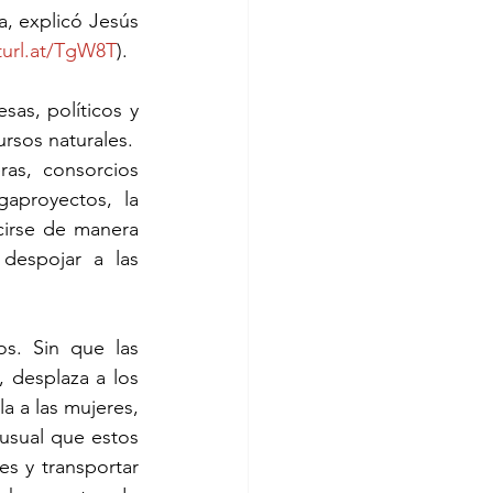
, explicó Jesús 
turl.at/TgW8T
).
as, políticos y 
ursos naturales. 
as, consorcios 
aproyectos, la 
irse de manera 
despojar a las 
s. Sin que las 
 desplaza a los 
a a las mujeres, 
usual que estos 
 y transportar 