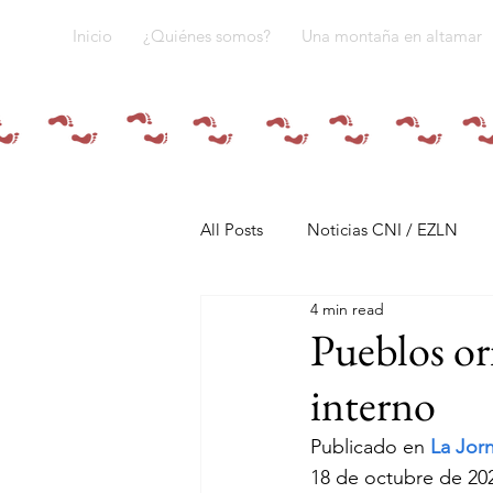
Inicio
¿Quiénes somos?
Una montaña en altamar
All Posts
Noticias CNI / EZLN
4 min read
Pandemia y pueblos indígenas
Pueblos ori
interno
Resistencias
Tren Maya
Publicado en 
La Jor
18 de octubre de 20