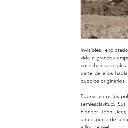
Invisibles, explotad
vida a grandes empr
cosechan vegetales 
parte de ellos habl
pueblos originarios,
Pobres entre los po
semiesclavitud. Su
Pioneer, John Deer,
una especie de señal
a flor de piel.