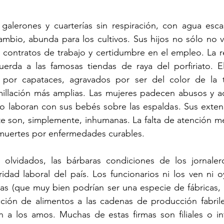
galerones y cuarterías sin respiración, con agua esc
ambio, abunda para los cultivos. Sus hijos no sólo no va
 contratos de trabajo y certidumbre en el empleo. La r
uerda a las famosas tiendas de raya del porfiriato. El
 por capataces, agravados por ser del color de la ti
llación más amplias. Las mujeres padecen abusos y ac
 laboran con sus bebés sobre las espaldas. Sus extenu
te son, simplemente, inhumanas. La falta de atención méd
 muertes por enfermedades curables.
 olvidados, las bárbaras condiciones de los jornalero
ridad laboral del país. Los funcionarios ni los ven ni oy
cas (que muy bien podrían ser una especie de fábricas, 
cción de alimentos a las cadenas de producción fabrile
 a los amos. Muchas de estas firmas son filiales o int