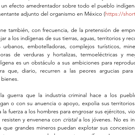
e un efecto amedrentador sobre todo el pueblo indígena
esentante adjunto del organismo en México (
https://shor
ne también, con frecuencia, de la pretensión de empres
ar a los indígenas de sus tierras, aguas, territorios y rec
s urbanos, embotelladoras, complejos turísticos, miner
oras de verduras y hortalizas, termoeléctricas y meg
dígena es un obstáculo a sus ambiciones para reproduc
a que, diario, recurren a las peores argucias para 
 bienes.
la guerra que la industria criminal hace a los pueblo
gan o con su anuencia o apoyo, expolia sus territorios,
 la fuerza a los hombres para engrosar sus ejércitos, viol
e resisten y envenena con 
cristal 
a los jóvenes. No es in
a que grandes mineros puedan explotar sus concesiones