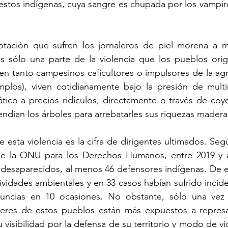
 estos indígenas, cuya sangre es chupada por los vampiro
lotación que sufren los jornaleros de piel morena a m
s sólo una parte de la violencia que los pueblos origi
 en tanto campesinos caficultores o impulsores de la agro
mplos), viven cotidianamente bajo la presión de multin
ico a precios ridículos, directamente o través de coyot
ndian los árboles para arrebatarles sus riquezas madera
e esta violencia es la cifra de dirigentes ultimados. Segú
e la ONU para los Derechos Humanos, entre 2019 y a
desaparecidos, al menos 46 defensores indígenas. De el
ividades ambientales y en 33 casos habían sufrido incide
uncias en 10 ocasiones. No obstante, sólo una vez 
deres de estos pueblos están más expuestos a represal
 visibilidad por la defensa de su territorio y modo de vi