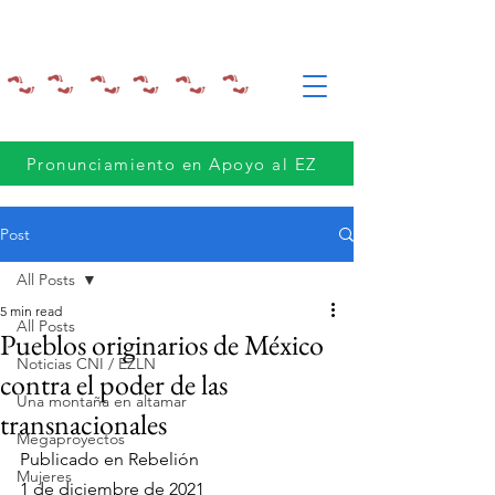
Pronunciamiento en Apoyo al EZ
Post
All Posts
5 min read
All Posts
Pueblos originarios de México
Noticias CNI / EZLN
contra el poder de las
Una montaña en altamar
transnacionales
Megaproyectos
Publicado en Rebelión
Mujeres
1 de diciembre de 2021