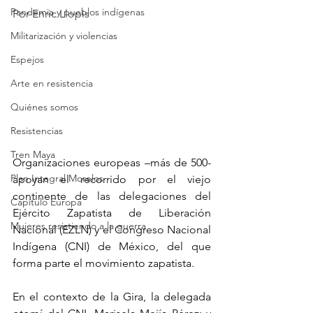
Pandemia y pueblos indígenas
Por 
Enric Llopis
Militarización y violencias
Espejos
Arte en resistencia
Quiénes somos
Resistencias
Tren Maya
Organizaciones europeas –más de 500- 
Plan Integral Morelos
apoyan el recorrido por el viejo 
continente de las delegaciones del 
Capítulo Europa
Ejército Zapatista de Liberación 
Mujeres resistiendo a la guerra
Nacional (EZLN) y el Congreso Nacional 
Indígena (CNI) de México, del que 
forma parte el movimiento zapatista.
En el contexto de la Gira, la delegada 