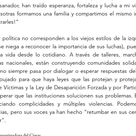
sanador, han traído esperanza, fortaleza y lucha a mi 
sotras formamos una familia y compartimos el mismo int
rarles!”
política no corresponden a los viejos estilos de la izqui
e niega a reconocer la importancia de sus luchas), pue
a vida desde lo cotidiano. A través de talleres, march
s nacionales, están construyendo comunidades solida
 no siempre pasa por dialogar o esperar respuestas de
jado para que haya leyes que las protejan y protejan
e Víctimas y la Ley de Desaparición Forzada y por Partic
perar que las instituciones solucionen sus problemas. 
nciando complicidades y múltiples violencias. Podem
as, pero sus voces ya han hecho “retumbar en sus centro
r”.
nvestigadora del Ciesas