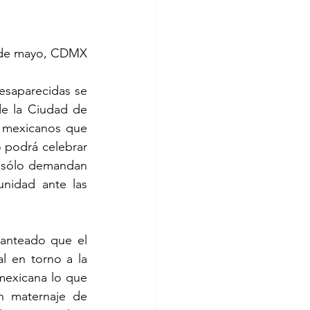
0 de mayo, CDMX
a­pare­cidas se 
e la Ciudad de 
s mexicanos que 
 podrá celebrar 
o sólo demandan 
nidad ante las 
anteado que el 
 en torno a la 
mexicana lo que 
n maternaje de 