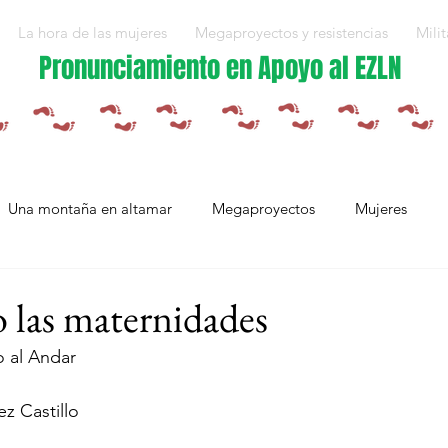
La hora de las mujeres
Megaproyectos y resistencias
Milit
Pronunciamiento en Apoyo al EZLN
Una montaña en altamar
Megaproyectos
Mujeres
Militarización y violencias
Espejos
Arte en resistencia
o las maternidades
 al Andar 
Plan Integral Morelos
Capítulo Europa
Mujeres resistien
z Castillo