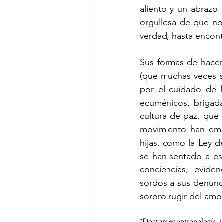
aliento y un abrazo 
orgullosa de que no
verdad, hasta ­encont
Sus formas de hacer 
(que muchas veces s
por el cuidado de l
ecuménicos, brigada
cultura de paz, que
movimiento han empu
hijas, como la Ley d
se han sentado a es
conciencias, evide
sordos a sus denunci
sororo rugir del amo
*Doctora en antropología, i