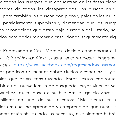
a todos los cuerpos que encuentran en las fosas clande
madres de todos los desaparecidos, los buscan en vi
s, pero también los buscan con picos y palas en las orillas
s, paralelamente supervisan y demandan que los cuerp
o reconocidos que están bajo custodia del Estado, sea
ados para poder regresar a casa, donde seguramente alg
vo Regresando a Casa Morelos, decidió conmemorar el D
ón fotográfica-poética ¡hasta encontrarles!: imágen
ncias
 (
https://www.facebook.com/regresandoacasamor
os poéticos reflexiones sobre duelos y esperanzas, y s
les que están construyendo. Estos textos confrontan
ribir a una nueva familia de búsqueda, cuyos vínculos van
ánchez, quien busca a su hijo Emilio Ignacio Zavala, 
amiliares en uno de sus escritos: “Me siento en 
leza mutua, he aprendido y comprendido que nunca es
ras están ahí cuando las necesito, que siempre habrá 