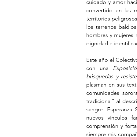
cuidado y amor haci
convertido en las 
territorios peligroso
los terrenos baldío
hombres y mujeres n
dignidad e identific
Este año el Colecti
con una 
Exposici
búsquedas y resiste
plasman en sus text
comunidades sorora
tradicional” al desc
sangre. Esperanza S
nuevos vínculos f
comprensión y forta
siempre mis compañe