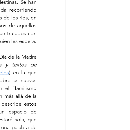
stinas. Se han 
da recorriendo 
 de los ríos, en 
os de aquellos 
n tratados con 
uien les espera.
ía de la Madre 
es y textos de 
elos
) en la que 
obre las nuevas 
 el “familismo 
 más allá de la 
describe estos 
un espacio de 
taré sola, que 
una palabra de 