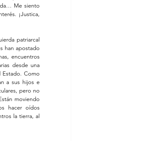
vida… Me siento 
erés. ¡Justica, 
erda patriarcal 
s han apostado 
as, encuentros 
rias desde una 
l Estado. Como 
 a sus hijos e 
ulares, pero no 
Están moviendo 
os hacer oídos 
s la tierra, al 