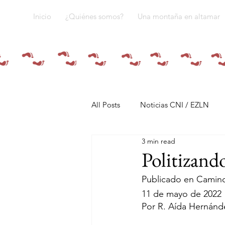
Inicio
¿Quiénes somos?
Una montaña en altamar
All Posts
Noticias CNI / EZLN
3 min read
Pandemia y pueblos indígenas
Politizand
Publicado en Camino
Resistencias
Tren Maya
11 de mayo de 2022
Por R. Aída Hernánde