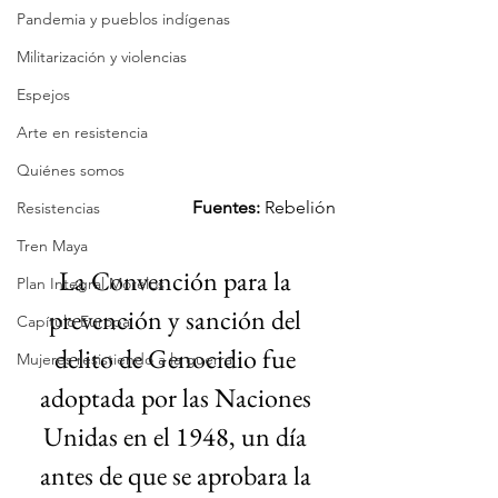
Pandemia y pueblos indígenas
Militarización y violencias
Espejos
Arte en resistencia
Quiénes somos
Fuentes: 
Rebelión
Resistencias
Tren Maya
La Convención para la 
Plan Integral Morelos
prevención y sanción del 
Capítulo Europa
delito de Genocidio fue 
Mujeres resistiendo a la guerra
adoptada por las Naciones 
Unidas en el 1948, un día 
antes de que se aprobara la 