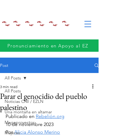
Pronunciamiento en Apoyo al EZ
Post
All Posts
3 min read
All Posts
Parar el genocidio del pueblo
Noticias CNI / EZLN
palestino
Una montaña en altamar
Publicado en 
Rebelión.org
Megaproyectos
10 de noviembre 2023
Por 
Alicia Alonso Merino
Mujeres