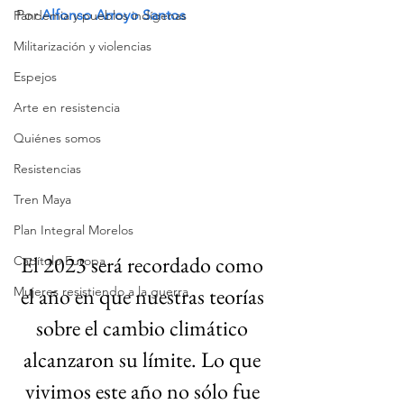
Por 
Alfonso Arroyo Santos
Pandemia y pueblos indígenas
Militarización y violencias
Espejos
Arte en resistencia
Quiénes somos
Resistencias
Tren Maya
Plan Integral Morelos
El 2023 será recordado como 
Capítulo Europa
el año en que nuestras teorías 
Mujeres resistiendo a la guerra
sobre el cambio climático 
alcanzaron su límite. Lo que 
vivimos este año no sólo fue 