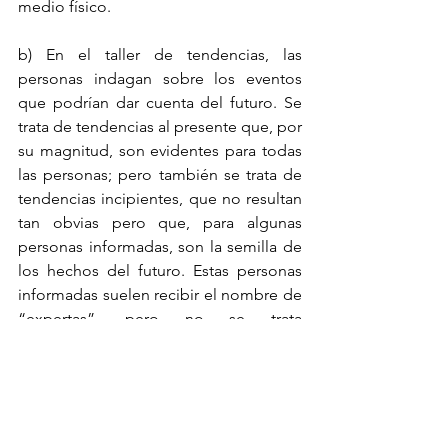
medio físico.
b) En el taller de tendencias, las 
personas indagan sobre los eventos 
que podrían dar cuenta del futuro. Se 
trata de tendencias al presente que, por 
su magnitud, son evidentes para todas 
las personas; pero también se trata de 
tendencias incipientes, que no resultan 
tan obvias pero que, para algunas 
personas informadas, son la semilla de 
los hechos del futuro. Estas personas 
informadas suelen recibir el nombre de 
“expertas”, pero no se trata 
necesariamente de miembros de la 
academia o de ciertas instituciones 
públicas, sino de mujeres y hombres 
que habitan el territorio y conocen su 
historia, sus costumbres, su pasado y su 