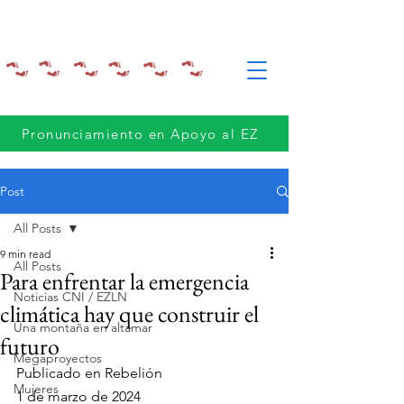
Pronunciamiento en Apoyo al EZ
Post
All Posts
9 min read
All Posts
Para enfrentar la emergencia
Noticias CNI / EZLN
climática hay que construir el
Una montaña en altamar
futuro
Megaproyectos
Publicado en Rebelión
Mujeres
1 de marzo de 2024