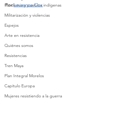
Por 
Laurence Cox
Pandemia y pueblos indígenas
Militarización y violencias
Espejos
Arte en resistencia
Quiénes somos
Resistencias
Tren Maya
Plan Integral Morelos
Capítulo Europa
Mujeres resistiendo a la guerra