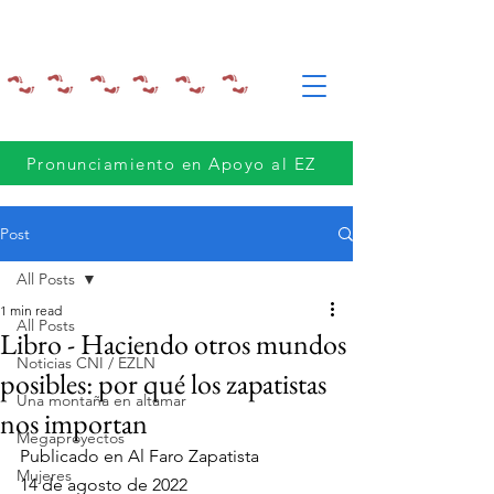
Pronunciamiento en Apoyo al EZ
Post
All Posts
1 min read
All Posts
Libro - Haciendo otros mundos
Noticias CNI / EZLN
posibles: por qué los zapatistas
Una montaña en altamar
nos importan
Megaproyectos
Publicado en Al Faro Zapatista
Mujeres
14 de agosto de 2022