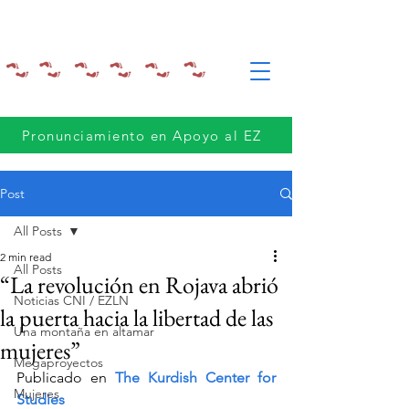
Pronunciamiento en Apoyo al EZ
Post
All Posts
2 min read
All Posts
“La revolución en Rojava abrió
Noticias CNI / EZLN
la puerta hacia la libertad de las
Una montaña en altamar
mujeres”
Megaproyectos
Publicado en 
The Kurdish Center for 
Mujeres
Studies