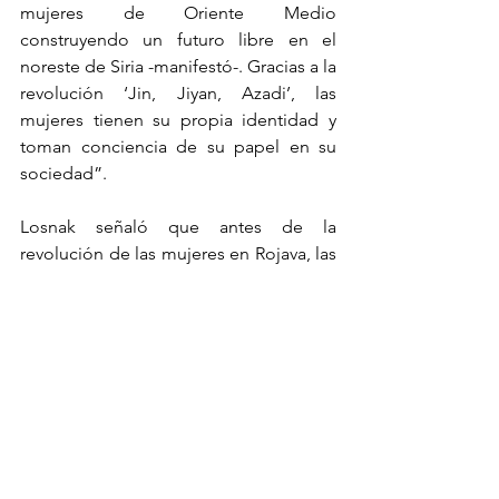
mujeres de Oriente Medio 
construyendo un futuro libre en el 
noreste de Siria -manifestó-. Gracias a la 
revolución ‘Jin, Jiyan, Azadi’, las 
mujeres tienen su propia identidad y 
toman conciencia de su papel en su 
sociedad”. 
Losnak señaló que antes de la 
revolución de las mujeres en Rojava, las 
mujeres no tenían derechos. La 
revolución ha abierto la puerta a la 
libertad para las mujeres. Las mujeres 
se han convertido en un modelo a 
seguir para todas las mujeres de 
Oriente Medio al liderar la revolución. 
Gracias a esta revolución, las mujeres 
jóvenes armenias se han reconocido a 
sí mismas y han protegido sus valores 