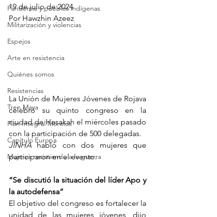
19 de julio de 2024
Pandemia y pueblos indígenas
Por Hawzhin Azeez
Militarización y violencias
Espejos
Arte en resistencia
Quiénes somos
Resistencias
La Unión de Mujeres Jóvenes de Rojava 
Tren Maya
celebró su quinto congreso en la 
ciudad de Hasakah el miércoles pasado 
Plan Integral Morelos
con la participación de 500 delegadas.
Capítulo Europa
JINHA
 habló con dos mujeres que 
Mujeres resistiendo a la guerra
participaron en el evento.
“Se discutió la situación del líder Apo y 
la autodefensa”
El objetivo del congreso es fortalecer la 
unidad de las mujeres jóvenes, dijo 