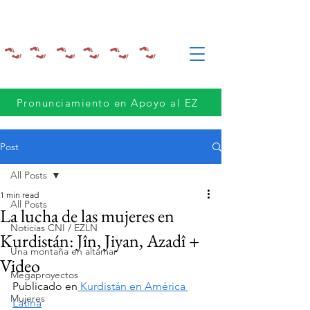
Pronunciamiento en Apoyo al EZ
Post
All Posts
1 min read
All Posts
La lucha de las mujeres en
Noticias CNI / EZLN
Kurdistán: Jîn, Jiyan, Azadî +
Una montaña en altamar
Video
Megaproyectos
Publicado en
 Kurdistán en América 
Mujeres
Latina