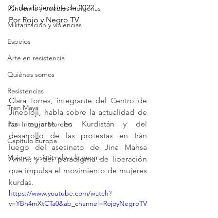
25 de diciembre de 2022
Pandemia y pueblos indígenas
Por 
Rojo y Negro TV
Militarización y violencias
Espejos
Arte en resistencia
Quiénes somos
Resistencias
Clara Torres, integrante del Centro de 
Tren Maya
Jineoloji, habla sobre la actualidad de 
las mujeres en Kurdistán y del 
Plan Integral Morelos
desarrollo de las protestas en Irán 
Capítulo Europa
luego del asesinato de Jina Mahsa 
Mujeres resistiendo a la guerra
Amini, y del paradigma de liberación 
que impulsa el movimiento de mujeres 
kurdas.
https://www.youtube.com/watch?
v=YBh4mXtCTa0&ab_channel=RojoyNegroTV