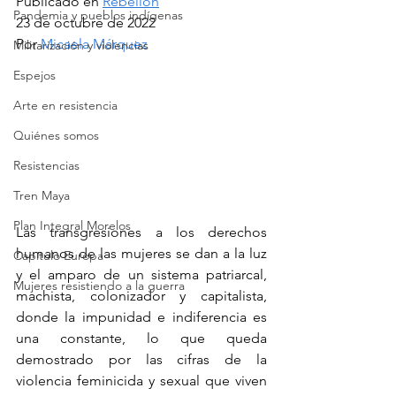
Publicado en 
Rebelión
Pandemia y pueblos indígenas
23 de octubre de 2022
Por 
Micaela Márquez
Militarización y violencias
Espejos
Arte en resistencia
Quiénes somos
Resistencias
Tren Maya
Plan Integral Morelos
Las transgresiones a los derechos 
humanos de las mujeres se dan a la luz 
Capítulo Europa
y el amparo de un sistema patriarcal, 
Mujeres resistiendo a la guerra
machista, colonizador y capitalista, 
donde la impunidad e indiferencia es 
una constante, lo que queda 
demostrado por las cifras de la 
violencia feminicida y sexual que viven 