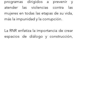
programas dirigidos a prevenir y 
atender las violencias contra las 
mujeres en todas las etapas de su vida, 
más la impunidad y la corrupción.
La RNR enfatiza la importancia de crear 
espacios de diálogo y construcción, 
donde mujeres diversas levanten la voz, 
entretejiendo con distintos actores 
sociales como parte de una agenda 
democrática que responda a la 
exigencia de tener gobiernos 
transparentes, eficientes y 
responsables, reconociendo la 
colaboración entre los Estados y las 
organizaciones de la sociedad civil 
como pilar en la promoción del acceso 
a la justicia integral y la puesta en 
marcha de compromisos garantes en 