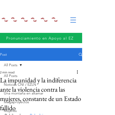
Pronunciamiento en Apoyo al EZ
Post
All Posts
2 min read
All Posts
La impunidad y la indiferencia
Noticias CNI / EZLN
ante la violencia contra las
Una montaña en altamar
mujeres, constante de un Estado
Megaproyectos
fallido
Mujeres