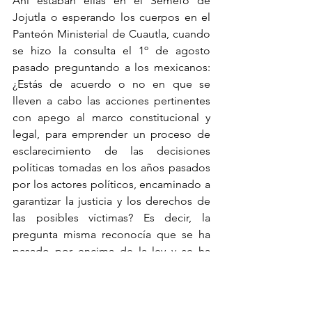
Ahí estaban ellas en el Semefo de 
Jojutla o esperando los cuerpos en el 
Panteón Ministerial de Cuautla, cuando 
se hizo la consulta el 1º de agosto 
pasado preguntando a los mexicanos: 
¿Estás de acuerdo o no en que se 
lleven a cabo las acciones pertinentes 
con apego al marco constitucional y 
legal, para emprender un proceso de 
esclarecimiento de las decisiones 
políticas tomadas en los años pasados 
por los actores políticos, encaminado a 
garantizar la justicia y los derechos de 
las posibles víctimas? Es decir, la 
pregunta misma reconocía que se ha 
pasado por encima de la ley y se ha 
dado continuidad a la impunidad. Las 
mujeres haciendo guardia en las 
morgues lo han documentado con 