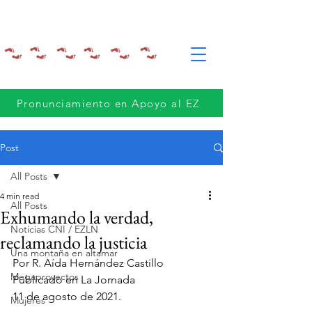
Pronunciamiento en Apoyo al EZ
Post
All Posts
4 min read
All Posts
Exhumando la verdad,
Noticias CNI / EZLN
reclamando la justicia
Una montaña en altamar
Por R. Aída Hernández Castillo
Megaproyectos
Publicado en La Jornada
11 de agosto de 2021.  
Mujeres