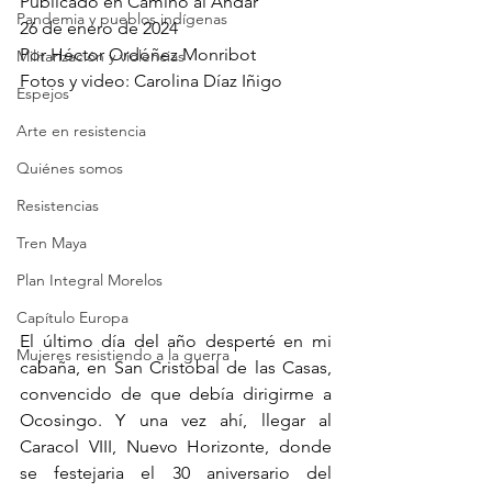
Publicado en Camino al Andar
Pandemia y pueblos indígenas
26 de enero de 2024
Por 
Héctor Ordóñez Monribot
Militarización y violencias
Fotos y video: Carolina Díaz Iñigo
Espejos
Arte en resistencia
Quiénes somos
Resistencias
Tren Maya
Plan Integral Morelos
Capítulo Europa
El último día del año desperté en mi 
Mujeres resistiendo a la guerra
cabaña, en San Cristóbal de las Casas, 
convencido de que debía dirigirme a 
Ocosingo. Y una vez ahí, llegar al 
Caracol VIII, Nuevo Horizonte, donde 
se festejaria el 30 aniversario del 