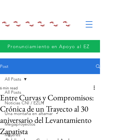
Pronunciamiento en Apoyo al EZ
Post
All Posts
6 min read
All Posts
Entre Curvas y Compromisos:
Noticias CNI / EZLN
Crónica de un Trayecto al 30
Una montaña en altamar
aniversario del Levantamiento
Megaproyectos
Zapatista
Mujeres