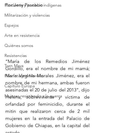
Por Jeny Pascacio
Pandemia y pueblos indígenas
Militarización y violencias
Espejos
Arte en resistencia
Quiénes somos
Resistencias
“María de los Remedios Jiménez 
Tren Maya
Gordillo, era el nombre de mi mamá; 
María Virginia Morales Jiménez, era el 
Plan Integral Morelos
nombre de mi hermana, ambas fueron 
Capítulo Europa
asesinadas el 20 de julio del 2013”, dijo 
Mujeres resistiendo a la guerra
Helena, sobreviviente y víctima de 
orfandad por feminicidio, durante el 
mitin que realizaron cerca de 2 mil 
mujeres en la entrada del Palacio de 
Gobierno de Chiapas, en la capital del 
estado.