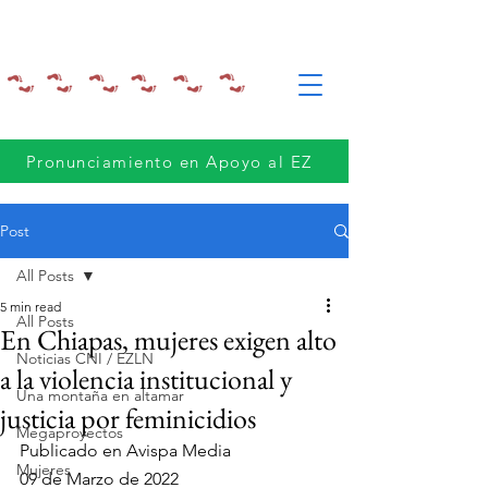
Pronunciamiento en Apoyo al EZ
Post
All Posts
5 min read
All Posts
En Chiapas, mujeres exigen alto
Noticias CNI / EZLN
a la violencia institucional y
Una montaña en altamar
justicia por feminicidios
Megaproyectos
Publicado en Avispa Media
Mujeres
09 de Marzo de 2022