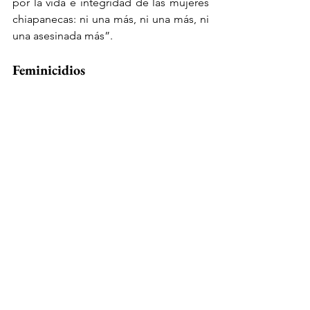
por la vida e integridad de las mujeres 
chiapanecas: ni una más, ni una más, ni 
una asesinada más”.
Feminicidios
En enero de 2022, Chiapas se colocó en 
el séptimo lugar a nivel nacional con 
cuatro feminicidios, según estadísticas 
del Secretariado Ejecutivo del Sistema 
Nacional de Seguridad Pública.