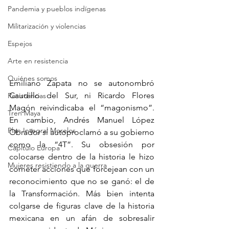
Pandemia y pueblos indígenas
Militarización y violencias
Espejos
Arte en resistencia
Quiénes somos
Emiliano Zapata no se autonombró 
Caudillo del Sur, ni Ricardo Flores 
Resistencias
Magón reivindicaba el “magonismo”. 
Tren Maya
En cambio, Andrés Manuel López 
Plan Integral Morelos
Obrador sí autoproclamó a su gobierno 
como la “4T”. Su obsesión por 
Capítulo Europa
colocarse dentro de la historia le hizo 
Mujeres resistiendo a la guerra
cometer acciones que forcejean con un 
reconocimiento que no se ganó: el de 
la Transformación. Más bien intenta 
colgarse de figuras clave de la historia 
mexicana en un afán de sobresalir 