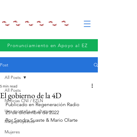
Pronunciamiento en Apoyo al EZ
Post
All Posts
5 min read
All Posts
El gobierno de la 4D
Noticias CNI / EZLN
Publicado en Regeneración Radio
Una montaña en altamar
25 de diciembre de 2022
Por S
andra Suaste & Mario Olarte
Megaproyectos
Mujeres